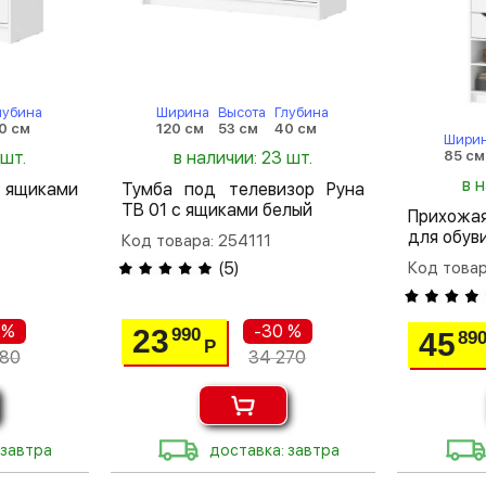
лубина
Ширина
Высота
Глубина
0 см
120 см
53 см
40 см
Шири
 шт.
в наличии: 23 шт.
85 см
в 
с ящиками
Тумба под телевизор Руна
ТВ 01 с ящиками белый
Прихожа
для обув
Код товара: 254111
(
5
)
Код товар
 %
-30 %
23
990
45
89
Р
980
34 270
 завтра
доставка: завтра