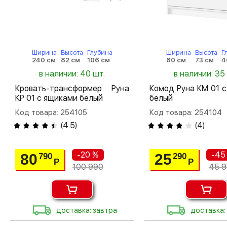
Ширина
Высота
Глубина
Ширина
Высота
Г
240 см
82 см
106 см
80 см
73 см
4
в наличии: 40 шт.
в наличии: 35
Кровать-трансформер Руна
Комод Руна КМ 01 
КР 01 с ящиками белый
белый
Код товара: 254105
Код товара: 254104
(
4.5
)
(
4
)
-20 %
-45
80
25
790
290
Р
Р
100 990
45 
доставка: завтра
доставка: