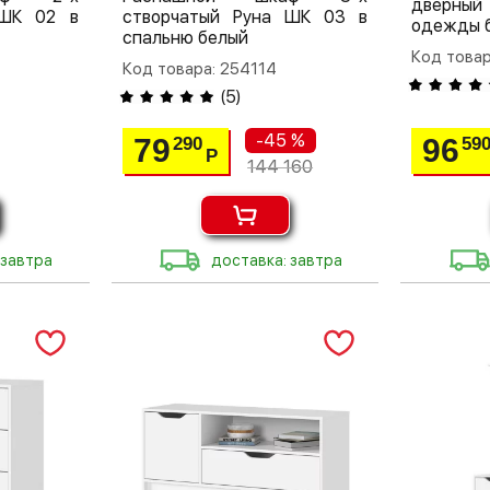
дверный
 ШК 02 в
створчатый Руна ШК 03 в
одежды 
спальню белый
Код товар
Код товара: 254114
(
5
)
-45 %
79
96
290
59
Р
144 160
 завтра
доставка: завтра