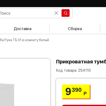
Доставка
Сборка
ба Руна ТБ 01 в комнату белый
Прикроватная тумб
Код товара:
254110
9
390
Р