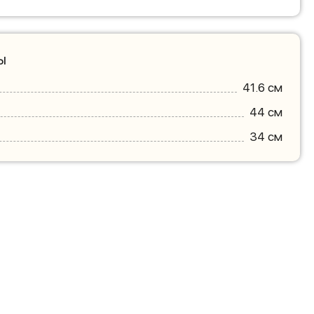
ы
41.6 см
44 см
34 см