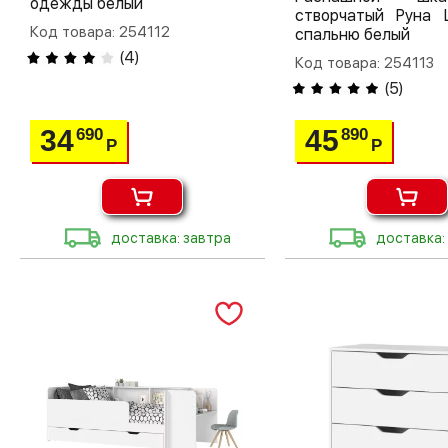
одежды белый
створчатый Руна
Код товара: 254112
спальню белый
(
4
)
Код товара: 254113
(
5
)
34
45
690
890
Р
Р
доставка: завтра
доставка: