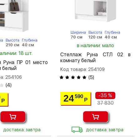
Ширина
Высота
Глубина
70 см
120 см
40 см
на
Высота
Глубина
210 см
40 см
в наличии: мало
наличии: 18 шт.
Стеллаж Руна СТЛ 02 в
комнату белый
я Руна ПР 01 место
и белый
Код товара: 254109
а: 254106
(
5
)
(
4
)
-35 %
24
590
0
Р
Р
37 830
доставка: завтра
доставка: завтра