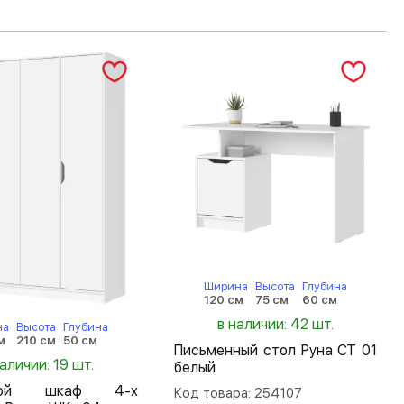
Ширина
Высота
Глубина
120 см
75 см
60 см
в наличии: 42 шт.
на
Высота
Глубина
м
210 см
50 см
Письменный стол Руна СТ 01
наличии: 19 шт.
белый
шной шкаф 4-х
Код товара: 254107