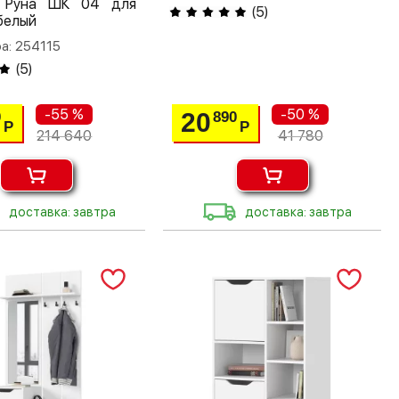
 Руна ШК 04 для
(
5
)
белый
а: 254115
(
5
)
-55 %
-50 %
20
0
890
Р
Р
214 640
41 780
доставка: завтра
доставка: завтра