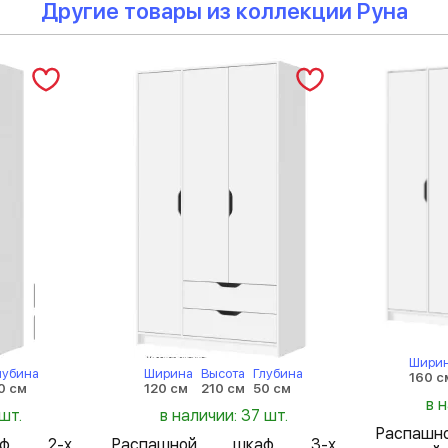
Другие товары из коллекции Руна
Шири
лубина
Ширина
Высота
Глубина
160 с
0 см
120 см
210 см
50 см
в 
шт.
в наличии: 37 шт.
Распа
аф 2-х
Распашной шкаф 3-х