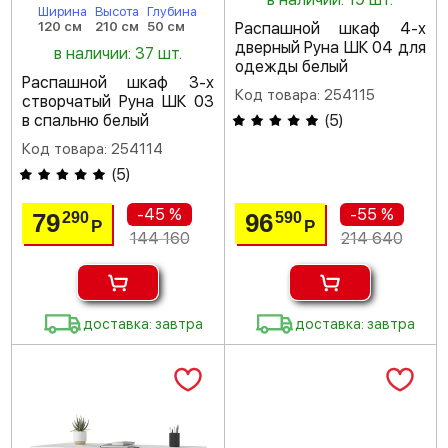
Ширина
Высота
Глубина
Распашной шкаф 4-х
120 см
210 см
50 см
дверный Руна ШК 04 для
в наличии: 37 шт.
одежды белый
Распашной шкаф 3-х
Код товара: 254115
створчатый Руна ШК 03
(
5
)
в спальню белый
Код товара: 254114
(
5
)
-45 %
-55 %
79
96
290
590
Р
Р
144 160
214 640
доставка: завтра
доставка: завтра