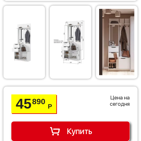
Цена на
45
890
сегодня
Р
Купить