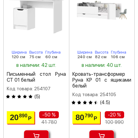
Ширина
Высота
Глубина
Ширина
Высота
Глубина
120 см
75 см
60 см
240 см
82 см
106 см
в наличии: 42 шт.
в наличии: 40 шт.
Письменный стол Руна
Кровать-трансформер
СТ 01 белый
Руна КР 01 с ящиками
белый
Код товара: 254107
Код товара: 254105
(
5
)
(
4.5
)
-50 %
-20 %
20
80
890
790
Р
Р
41 780
100 990