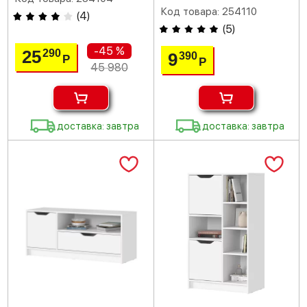
Код товара: 254110
(
4
)
(
5
)
-45 %
25
290
9
390
Р
Р
45 980
доставка: завтра
доставка: завтра