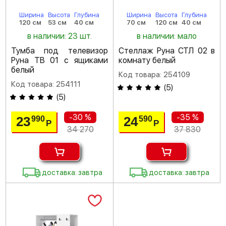
Ширина
Высота
Глубина
Ширина
Высота
Глубина
120 см
53 см
40 см
70 см
120 см
40 см
в наличии: 23 шт.
в наличии: мало
Тумба под телевизор
Стеллаж Руна СТЛ 02 в
Руна ТВ 01 с ящиками
комнату белый
белый
Код товара: 254109
Код товара: 254111
(
5
)
(
5
)
-30 %
-35 %
23
24
990
590
Р
Р
34 270
37 830
доставка: завтра
доставка: завтра