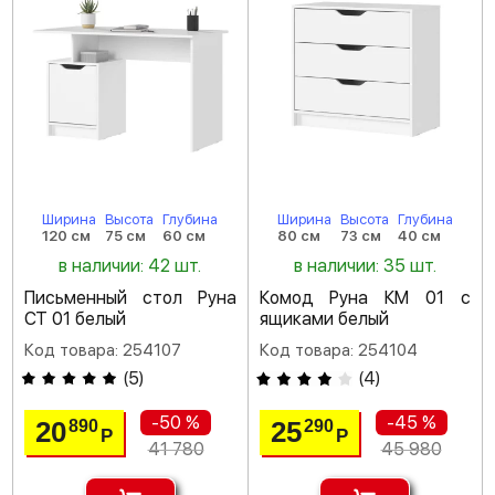
Ширина
Высота
Глубина
Ширина
Высота
Глубина
120 см
75 см
60 см
80 см
73 см
40 см
в наличии: 42 шт.
в наличии: 35 шт.
Письменный стол Руна
Комод Руна КМ 01 с
СТ 01 белый
ящиками белый
Код товара: 254107
Код товара: 254104
(
5
)
(
4
)
-50 %
-45 %
20
25
890
290
Р
Р
41 780
45 980