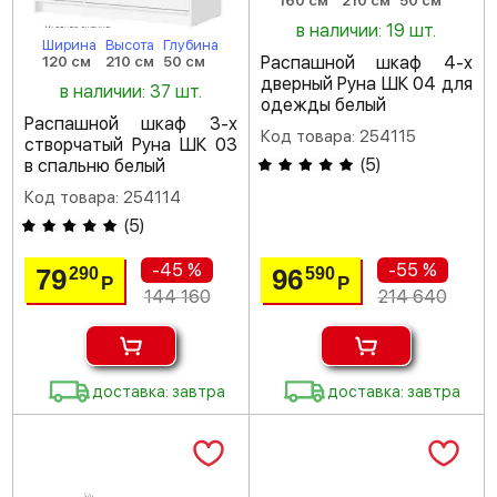
160 см
210 см
50 см
в наличии: 19 шт.
Ширина
Высота
Глубина
Распашной шкаф 4-х
120 см
210 см
50 см
дверный Руна ШК 04 для
в наличии: 37 шт.
одежды белый
Распашной шкаф 3-х
Код товара: 254115
створчатый Руна ШК 03
(
5
)
в спальню белый
Код товара: 254114
(
5
)
-45 %
-55 %
79
96
290
590
Р
Р
144 160
214 640
доставка: завтра
доставка: завтра