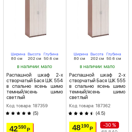
Ширина
Высота
Глубина
Ширина
Высота
Глубина
80 см
202 см
50.6 см
80 см
202 см
50.6 см
в наличии: мало
в наличии: мало
Распашной шкаф 2-х
Распашной шкаф 2-х
створчатый Бася ШК 554
створчатый Бася ШК 555
в спальню ясень шимо
в спальню ясень шимо
темный/ясень шимо
темный/ясень шимо
светлый
светлый
Код товара: 187359
Код товара: 187362
(
5
)
(
4.5
)
-30 %
48
190
42
590
Р
Р