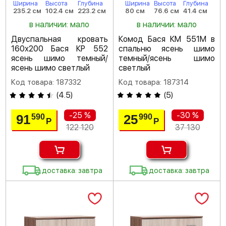
Ширина
Высота
Глубина
Ширина
Высота
Глубина
235.2 см
102.4 см
223.2 см
80 см
76.6 см
41.4 см
в наличии: мало
в наличии: мало
Двуспальная кровать
Комод Бася КМ 551М в
160х200 Бася КР 552
спальню ясень шимо
ясень шимо темный/
темный/ясень шимо
ясень шимо светлый
светлый
Код товара: 187332
Код товара: 187314
(
4.5
)
(
5
)
-25 %
-30 %
91
25
590
990
Р
Р
122 120
37 130
доставка: завтра
доставка: завтра