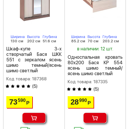
Ширина
Высота
Глубина
Ширина
Высота
Глубина
130 см
202 см
51.6 см
85.2 см
70 см
203.2 см
Шкаф-купе 3-х
в наличии: 12 шт.
створчатый Бася ШКК
Односпальная кровать
551 с зеркалом ясень
80х200 Бася КР 554
шимо темный/ясень
ясень шимо темный/
шимо светлый
ясень шимо светлый
Код товара: 187368
Код товара: 187335
(
5
)
(
5
)
73
28
590
990
Р
Р