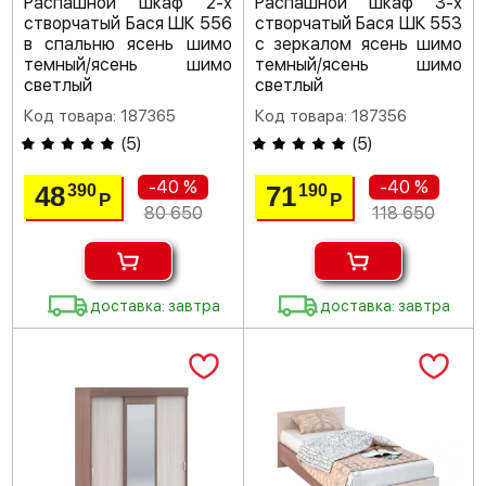
Распашной шкаф 2-х
Распашной шкаф 3-х
створчатый Бася ШК 556
створчатый Бася ШК 553
в спальню ясень шимо
с зеркалом ясень шимо
темный/ясень шимо
темный/ясень шимо
светлый
светлый
Код товара: 187365
Код товара: 187356
(
5
)
(
5
)
-40 %
-40 %
48
71
390
190
Р
Р
80 650
118 650
доставка: завтра
доставка: завтра