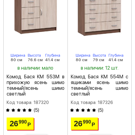
Ширина
Высота
Глубина
Ширина
Высота
Глубина
80 см
76.6 см
41.4 см
80 см
79 см
41.4 см
в наличии: мало
в наличии: 12 шт.
Комод Бася КМ 553М в
Комод Бася КМ 554М с
прихожую ясень шимо
ящиками ясень шимо
темный/ясень шимо
темный/ясень шимо
светлый
светлый
Код товара: 187320
Код товара: 187326
(
5
)
(
5
)
26
26
990
990
Р
Р