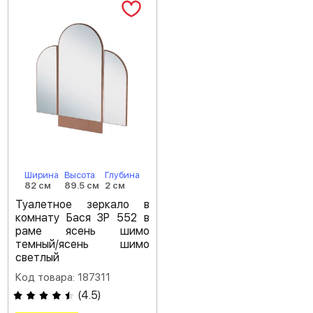
Ширина
Высота
Глубина
82 см
89.5 см
2 см
Туалетное зеркало в
комнату Бася ЗР 552 в
раме ясень шимо
темный/ясень шимо
светлый
Код товара: 187311
(
4.5
)