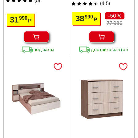
(
5
)
(
4.5
)
-50 %
38
990
31
990
Р
Р
77 980
под заказ
доставка: завтра