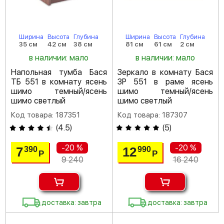
Ширина
Высота
Глубина
Ширина
Высота
Глубина
35 см
42 см
38 см
81 см
61 см
2 см
в наличии: мало
в наличии: мало
Напольная тумба Бася
Зеркало в комнату Бася
ТБ 551 в комнату ясень
ЗР 551 в раме ясень
шимо темный/ясень
шимо темный/ясень
шимо светлый
шимо светлый
Код товара: 187351
Код товара: 187307
(
4.5
)
(
5
)
-20 %
-20 %
7
12
390
990
Р
Р
9 240
16 240
доставка: завтра
доставка: завтра