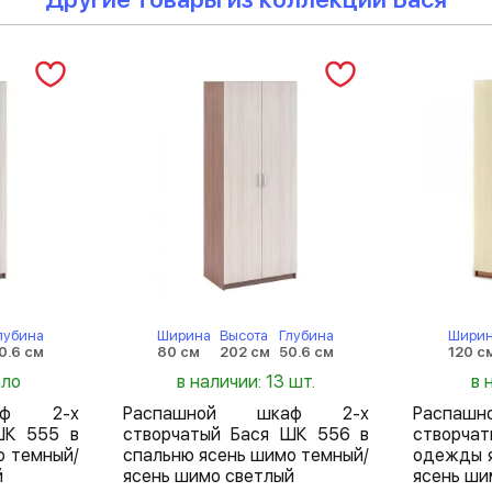
лубина
Ширина
Высота
Глубина
Шири
0.6 см
80 см
202 см
50.6 см
120 с
ало
в наличии: 13 шт.
в 
аф 2-х
Распашной шкаф 2-х
Распа
ШК 555 в
створчатый Бася ШК 556 в
створчат
о темный/
спальню ясень шимо темный/
одежды 
й
ясень шимо светлый
ясень ши