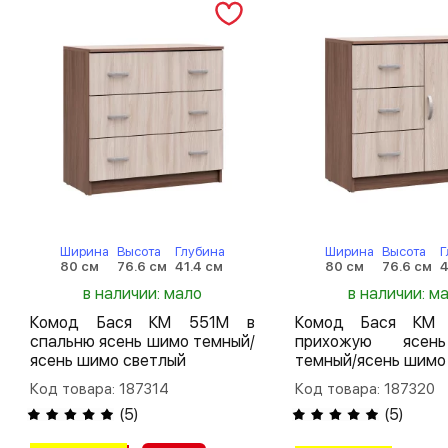
Ширина
Высота
Глубина
Ширина
Высота
Г
80 см
76.6 см
41.4 см
80 см
76.6 см
4
в наличии: мало
в наличии: м
Комод Бася КМ 551М в
Комод Бася КМ
спальню ясень шимо темный/
прихожую ясе
ясень шимо светлый
темный/ясень шимо
Код товара: 187314
Код товара: 187320
(
5
)
(
5
)