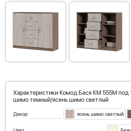
Характеристики Комод Бася КМ 555М под 
шимо темный/ясень шимо светлый
Декор
ясень шимо светлый
Цвет
Беж