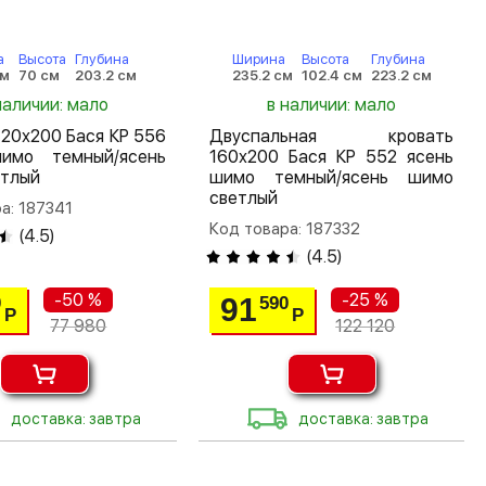
а
Высота
Глубина
Ширина
Высота
Глубина
см
70 см
203.2 см
235.2 см
102.4 см
223.2 см
наличии: мало
в наличии: мало
120х200 Бася КР 556
Двуспальная кровать
имо темный/ясень
160х200 Бася КР 552 ясень
етлый
шимо темный/ясень шимо
светлый
а: 187341
Код товара: 187332
(
4.5
)
(
4.5
)
-50 %
-25 %
91
0
590
Р
Р
77 980
122 120
доставка: завтра
доставка: завтра