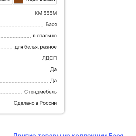
КМ 555М
Бася
в спальню
для белья, разное
ЛДСП
Да
Да
Стендмебель
Сделано в России
Другие товары из коллекции Бася