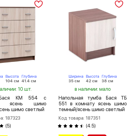
на
Высота
Глубина
Ширина
Высота
Глубина
104 см
41.4 см
35 см
42 см
38 см
наличии: 10 шт.
в наличии: мало
Бася КМ 554 с
Напольная тумба Бася ТБ
ми ясень шимо
551 в комнату ясень шимо
сень шимо светлый
темный/ясень шимо светлый
а: 187323
Код товара: 187351
(
5
)
(
4.5
)