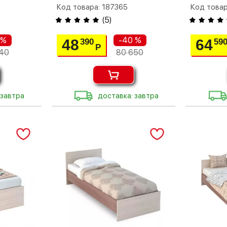
Код товара: 187365
Код товар
(
5
)
 %
-40 %
48
64
390
59
Р
40
80 650
 завтра
доставка: завтра