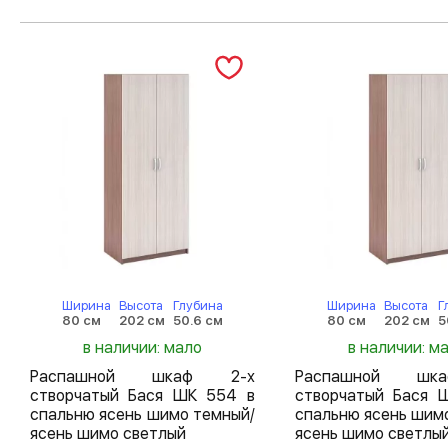
Ширина
Высота
Глубина
Ширина
Высота
Г
80 см
202 см
50.6 см
80 см
202 см
5
в наличии: мало
в наличии: м
Распашной шкаф 2-х
Распашной шк
створчатый Бася ШК 554 в
створчатый Бася 
спальню ясень шимо темный/
спальню ясень шим
ясень шимо светлый
ясень шимо светлы