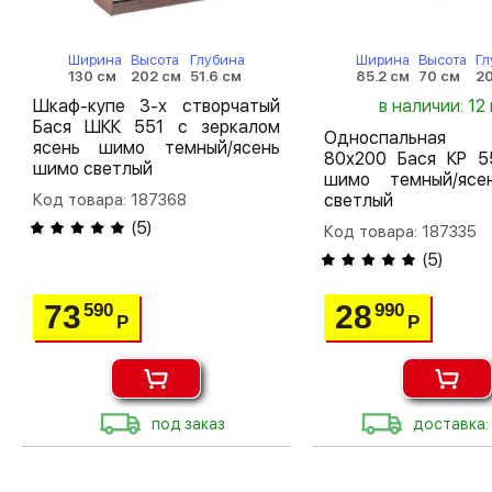
Ширина
Высота
Глубина
Ширина
Высота
Гл
130 см
202 см
51.6 см
85.2 см
70 см
20
Шкаф-купе 3-х створчатый
в наличии: 12 
Бася ШКК 551 с зеркалом
Односпальная 
ясень шимо темный/ясень
80х200 Бася КР 5
шимо светлый
шимо темный/яс
Код товара: 187368
светлый
(
5
)
Код товара: 187335
(
5
)
73
28
590
990
Р
Р
под заказ
доставка: