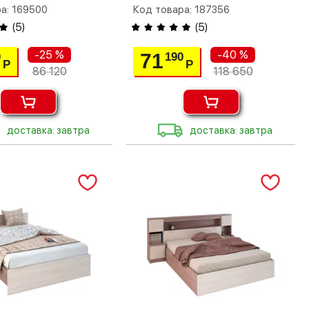
а: 169500
Код товара: 187356
(
5
)
(
5
)
-25 %
-40 %
71
0
190
Р
Р
86 120
118 650
доставка: завтра
доставка: завтра