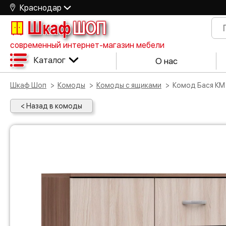
Краснодар
Шкаф
ШОП
современный интернет-магазин мебели
Каталог
О нас
Шкаф Шоп
Комоды
Комоды с ящиками
Комод Бася К
< Назад в комоды