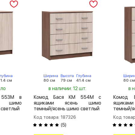
лубина
Ширина
Высота
Глубина
Шири
1.4 см
80 см
79 см
41.4 см
80 см
ало
в наличии: 12 шт.
в 
 553М в
Комод Бася КМ 554М с
Комод 
нь шимо
ящиками ясень шимо
ящика
 светлый
темный/ясень шимо светлый
темный/я
Код товара: 187326
Код товар
(
5
)