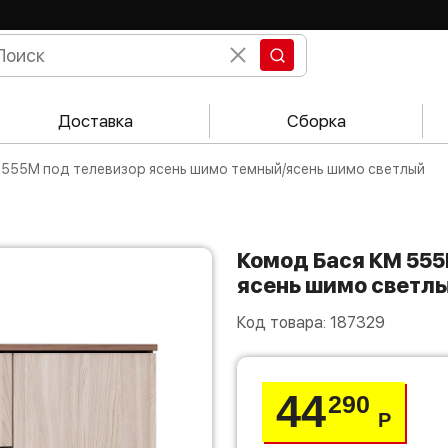
Доставка
Сборка
М 555М под телевизор ясень шимо темный/ясень шимо светлый
Комод Бася КМ 555М под телевизор ясень шимо темный/
ясень шимо светл
Код товара:
187329
44
290
Р