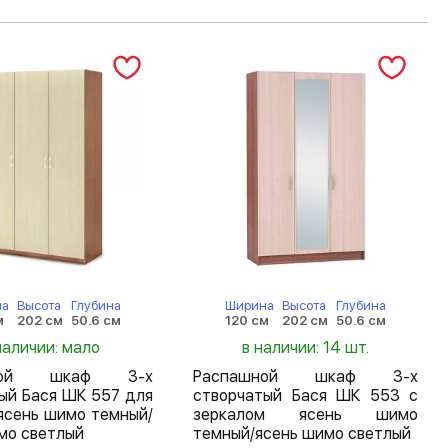
на
Высота
Глубина
Ширина
Высота
Глубина
м
202 см
50.6 см
120 см
202 см
50.6 см
наличии: мало
в наличии: 14 шт.
шной шкаф 3-х
Распашной шкаф 3-х
ый Бася ШК 557 для
створчатый Бася ШК 553 с
ясень шимо темный/
зеркалом ясень шимо
мо светлый
темный/ясень шимо светлый