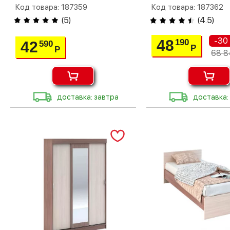
Код товара: 187359
Код товара: 187362
(
5
)
(
4.5
)
-30
48
190
42
590
Р
Р
68 8
доставка: завтра
доставка: