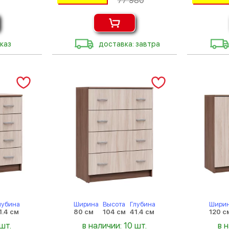
77 980
каз
доставка: завтра
лубина
Ширина
Высота
Глубина
Шири
1.4 см
80 см
104 см
41.4 см
120 с
шт.
в наличии: 10 шт.
в 