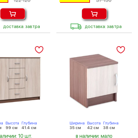
122 120
37 130
доставка: завтра
доставка: завтра
на
Высота
Глубина
Ширина
Высота
Глубина
м
99 см
41.4 см
35 см
42 см
38 см
наличии: 10 шт.
в наличии: мало