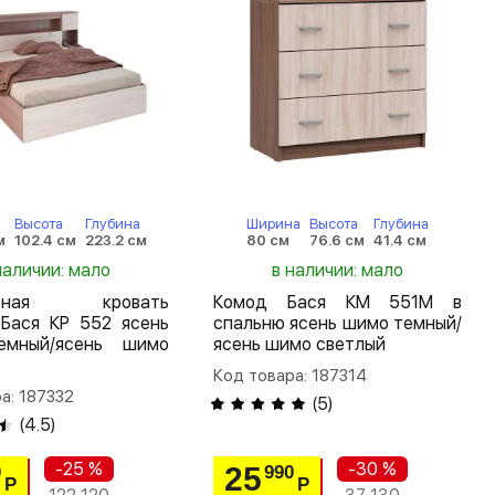
Высота
Глубина
Ширина
Высота
Глубина
м
102.4 см
223.2 см
80 см
76.6 см
41.4 см
наличии: мало
в наличии: мало
льная кровать
Комод Бася КМ 551М в
 Бася КР 552 ясень
спальню ясень шимо темный/
мный/ясень шимо
ясень шимо светлый
Код товара: 187314
а: 187332
(
5
)
(
4.5
)
-25 %
-30 %
25
0
990
Р
Р