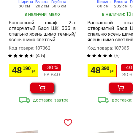
Ширина
Высота
Глубина
Ширина
Высота
Г
80 см
202 см
50.6 см
80 см
202 см
5
в наличии: мало
в наличии: 13 
Распашной шкаф 2-х
Распашной шк
створчатый Бася ШК 555 в
створчатый Бася 
спальню ясень шимо темный/
спальню ясень шим
ясень шимо светлый
ясень шимо светлы
Код товара: 187362
Код товара: 187365
(
4.5
)
(
5
)
-30 %
-40
48
48
190
390
Р
Р
68 840
80 
доставка: завтра
доставка: