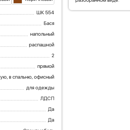
разобранном виде.
ШК 554
Бася
напольный
распашной
2
прямой
ую, в спальню, офисный
для одежды
ЛДСП
Да
Да