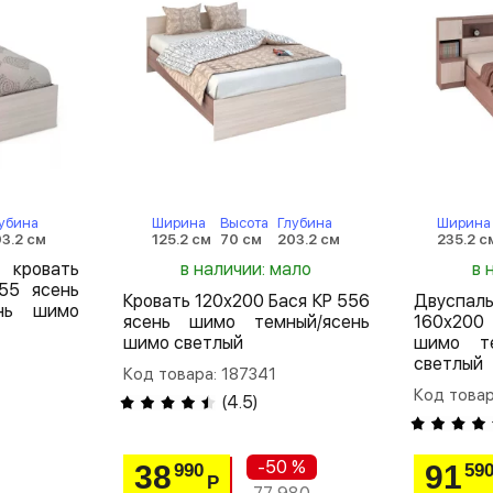
убина
Ширина
Высота
Глубина
Ширина
3.2 см
125.2 см
70 см
203.2 см
235.2 с
кровать
в наличии: мало
в 
55 ясень
Кровать 120х200 Бася КР 556
Двуспа
ень шимо
ясень шимо темный/ясень
160х200
шимо светлый
шимо те
светлый
Код товара: 187341
Код товар
(
4.5
)
-50 %
38
91
990
59
Р