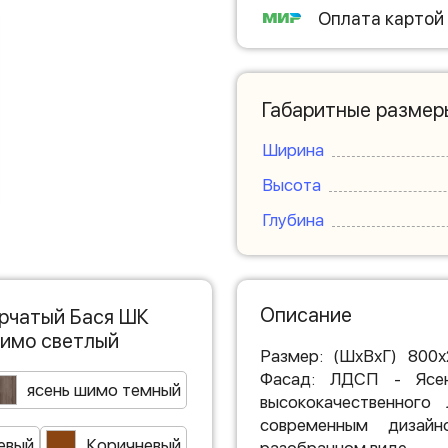
Оплата картой
Габаритные размер
Ширина
Высота
Глубина
Описание
орчатый Бася ШК
шимо светлый
Размер: (ШхВхГ) 800
Фасад: ЛДСП - Ясе
ясень шимо темный
высококачественног
современным дизайн
евый
Коричневый