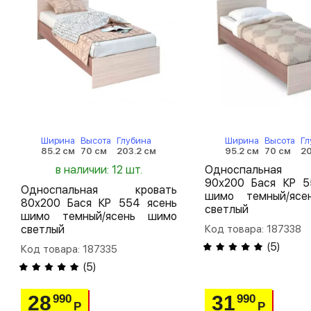
Ширина
Высота
Глубина
Ширина
Высота
Гл
85.2 см
70 см
203.2 см
95.2 см
70 см
20
в наличии: 12 шт.
Односпальная 
90х200 Бася КР 5
Односпальная кровать
шимо темный/яс
80х200 Бася КР 554 ясень
светлый
шимо темный/ясень шимо
светлый
Код товара: 187338
(
5
)
Код товара: 187335
(
5
)
28
31
990
990
Р
Р