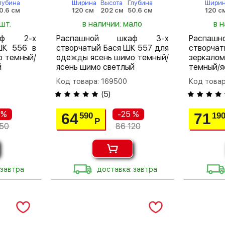
лубина
Ширина
Высота
Глубина
Шири
0.6 см
120 см
202 см
50.6 см
120 с
шт.
в наличии: мало
в н
аф 2-х
Распашной шкаф 3-х
Распа
ШК 556 в
створчатый Бася ШК 557 для
створча
о темный/
одежды ясень шимо темный/
зеркал
й
ясень шимо светлый
темный/я
Код товара: 169500
Код товар
(
5
)
 %
-25 %
64
71
590
19
Р
650
86 120
 завтра
доставка: завтра