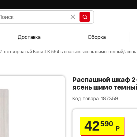
Доставка
Сборка
2-х створчатый Бася ШК 554 в спальню ясень шимо темный/ясен
Распашной шкаф 2-х створчатый Бася ШК 554 в спальню
ясень шимо темны
Код товара:
187359
42
590
Р