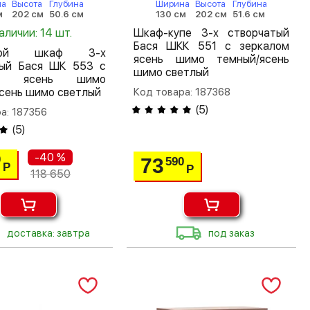
на
Высота
Глубина
Ширина
Высота
Глубина
м
202 см
50.6 см
130 см
202 см
51.6 см
аличии: 14 шт.
Шкаф-купе 3-х створчатый
Бася ШКК 551 с зеркалом
шной шкаф 3-х
ясень шимо темный/ясень
тый Бася ШК 553 с
шимо светлый
ом ясень шимо
сень шимо светлый
Код товара: 187368
(
5
)
а: 187356
(
5
)
-40 %
0
73
590
Р
Р
118 650
доставка: завтра
под заказ