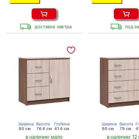
доставка: завтра
под за
Ширина
Высота
Глубина
Ширина
Высота
Г
80 см
76.6 см
41.4 см
80 см
79 см
4
в наличии: мало
в наличии: 12 