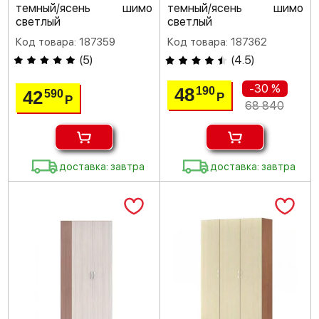
темный/ясень шимо
темный/ясень шимо
светлый
светлый
Код товара: 187359
Код товара: 187362
(
5
)
(
4.5
)
-30 %
48
190
42
590
Р
Р
68 840
доставка: завтра
доставка: завтра