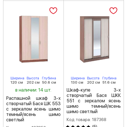
Ширина
Высота
Глубина
Ширина
Высота
Глубина
120 см
202 см
50.6 см
130 см
202 см
51.6 см
в наличии: 14 шт.
Шкаф-купе 3-х
створчатый Бася ШКК
Распашной шкаф 3-х
551 с зеркалом ясень
створчатый Бася ШК 553
шимо темный/ясень
с зеркалом ясень шимо
шимо светлый
темный/ясень шимо
светлый
Код товара: 187368
(
5
)