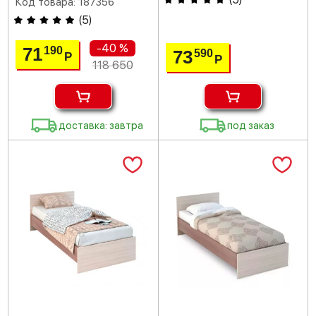
Код товара: 187356
(
5
)
-40 %
71
190
73
590
Р
Р
118 650
доставка: завтра
под заказ