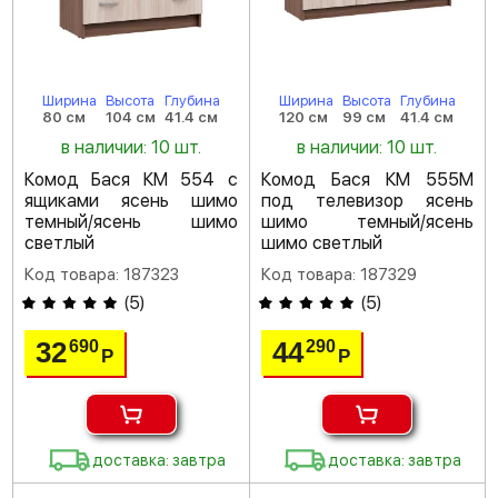
Ширина
Высота
Глубина
Ширина
Высота
Глубина
80 см
104 см
41.4 см
120 см
99 см
41.4 см
в наличии: 10 шт.
в наличии: 10 шт.
Комод Бася КМ 554 с
Комод Бася КМ 555М
ящиками ясень шимо
под телевизор ясень
темный/ясень шимо
шимо темный/ясень
светлый
шимо светлый
Код товара: 187323
Код товара: 187329
(
5
)
(
5
)
32
44
690
290
Р
Р
доставка: завтра
доставка: завтра