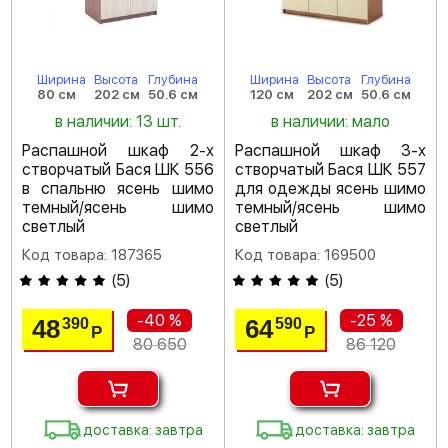
Ширина
Высота
Глубина
Ширина
Высота
Глубина
80 см
202 см
50.6 см
120 см
202 см
50.6 см
в наличии: 13 шт.
в наличии: мало
Распашной шкаф 2-х
Распашной шкаф 3-х
створчатый Бася ШК 556
створчатый Бася ШК 557
в спальню ясень шимо
для одежды ясень шимо
темный/ясень шимо
темный/ясень шимо
светлый
светлый
Код товара: 187365
Код товара: 169500
(
5
)
(
5
)
-40 %
-25 %
48
64
390
590
Р
Р
80 650
86 120
доставка: завтра
доставка: завтра