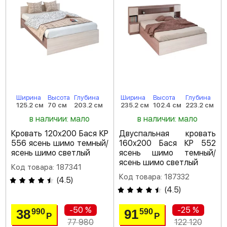
Ширина
Высота
Глубина
Ширина
Высота
Глубина
125.2 см
70 см
203.2 см
235.2 см
102.4 см
223.2 см
в наличии: мало
в наличии: мало
Кровать 120х200 Бася КР
Двуспальная кровать
556 ясень шимо темный/
160х200 Бася КР 552
ясень шимо светлый
ясень шимо темный/
ясень шимо светлый
Код товара: 187341
Код товара: 187332
(
4.5
)
(
4.5
)
-50 %
-25 %
38
91
990
590
Р
Р
77 980
122 120