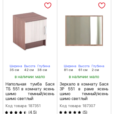
Ширина
Высота
Глубина
Ширина
Высота
Глубина
35 см
42 см
38 см
81 см
61 см
2 см
в наличии: мало
в наличии: мало
Напольная тумба Бася
Зеркало в комнату Бася
ТБ 551 в комнату ясень
ЗР 551 в раме ясень
шимо темный/ясень
шимо темный/ясень
шимо светлый
шимо светлый
Код товара: 187351
Код товара: 187307
(
4.5
)
(
5
)