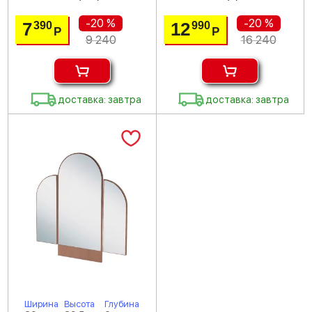
-20 %
-20 %
7
12
390
990
Р
Р
9 240
16 240
доставка: завтра
доставка: завтра
Ширина
Высота
Глубина