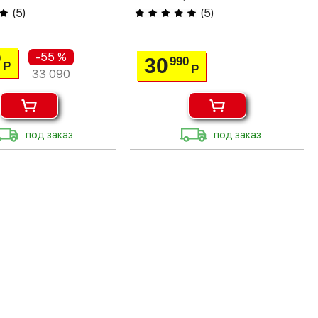
(
5
)
(
5
)
-55 %
0
30
990
Р
Р
33 090
под заказ
под заказ