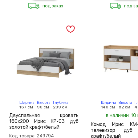
под заказ
под за
Ширина
Высота
Глубина
Ширина
Высота
Г
167 см
90 см
209 см
140 см
82 см
4
Двуспальная кровать
в наличии: 10 
160х200 Ирис КР-03 дуб
Комод Ирис КМ
золотой крафт/белый
телевизор дуб 
Код товара: 249794
крафт/белый