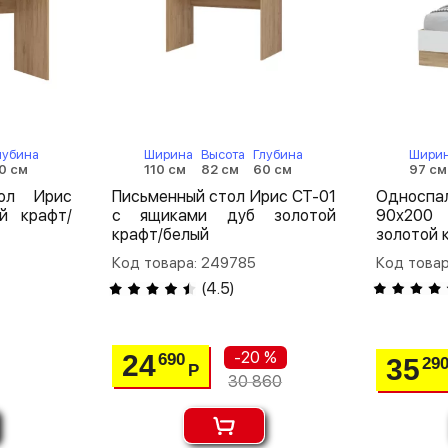
лубина
Ширина
Высота
Глубина
Шири
0 см
110 см
82 см
60 см
97 см
тол Ирис
Письменный стол Ирис СТ-01
Односп
й крафт/
с ящиками дуб золотой
90х200
крафт/белый
золотой 
Код товара: 249785
Код товар
(
4.5
)
-20 %
24
690
35
29
Р
30 860