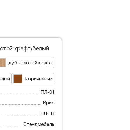
лотой крафт/белый
дуб золотой крафт
елый
Коричневый
ПЛ-01
Ирис
ЛДСП
Стендмебель