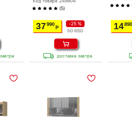
Код товара: 249804
(
5
)
-25 %
37
14
990
89
Р
50 650
 завтра
доставка: завтра