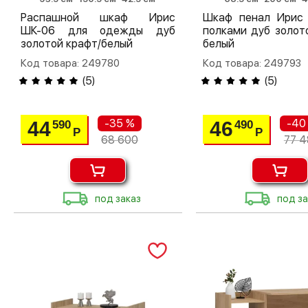
Распашной шкаф Ирис
Шкаф пенал Ирис
ШК-06 для одежды дуб
полками дуб золот
золотой крафт/белый
белый
Код товара: 249780
Код товара: 249793
(
5
)
(
5
)
-35 %
-40
44
46
590
490
Р
Р
68 600
77 
под заказ
под за