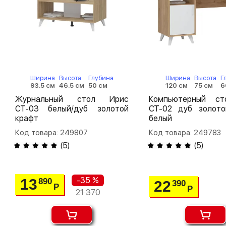
Ширина
Высота
Глубина
Ширина
Высота
Г
93.5 см
46.5 см
50 см
120 см
75 см
6
Журнальный стол Ирис
Компьютерный с
СТ-03 белый/дуб золотой
СТ-02 дуб золото
крафт
белый
Код товара: 249807
Код товара: 249783
(
5
)
(
5
)
-35 %
13
890
22
390
Р
Р
21 370