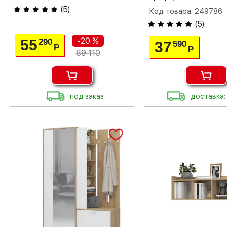
(
5
)
Код товара: 249786
(
5
)
-20 %
55
290
37
590
Р
Р
69 110
под заказ
доставка: