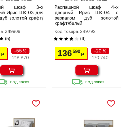
шной шкаф 3-х
Распашной шкаф 4-х
тый Ирис ШК-03 для
дверный Ирис ШК-04 с
дуб золотой крафт/
зеркалом дуб золотой
крафт/белый
ра: 249809
Код товара: 249792
(
5
)
(
4
)
-55 %
-20 %
136
0
590
Р
Р
218 870
170 740
под заказ
под заказ