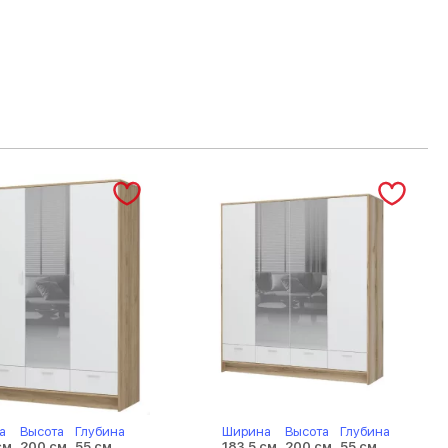
а
Высота
Глубина
Ширина
Высота
Глубина
см
200 см
55 см
183.5 см
200 см
55 см