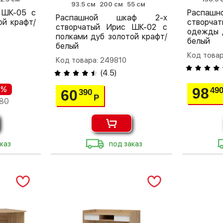
93.5 см
200 см
55 см
 ШК-05 с
Распа
Распашной шкаф 2-х
ой крафт/
створча
створчатый Ирис ШК-02 с
одежды 
полками дуб золотой крафт/
белый
белый
Код това
Код товара: 249810
(
4.5
)
 %
98
49
60
390
Р
480
каз
под заказ