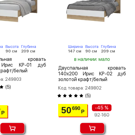
на
Высота
Глубина
Ширина
Высота
Глубина
90 см
209 см
147 см
90 см
209 см
альная кровать
в наличии: мало
 Ирис КР-01 дуб
Двуспальная кровать
крафт/белый
140х200 Ирис КР-02 дуб
а: 249803
золотой крафт/белый
(
5
)
Код товара: 249802
(
5
)
-45 %
50
690
0
Р
Р
92 160