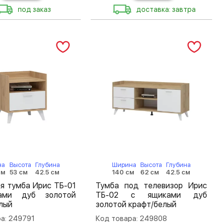
под заказ
доставка: завтра
на
Высота
Глубина
Ширина
Высота
Глубина
см
53 см
42.5 см
140 см
62 см
42.5 см
я тумба Ирис ТБ-01
Тумба под телевизор Ирис
ами дуб золотой
ТБ-02 с ящиками дуб
лый
золотой крафт/белый
а: 249791
Код товара: 249808