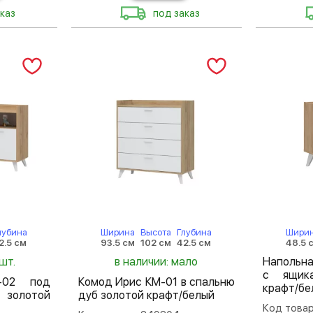
каз
под заказ
лубина
Ширина
Высота
Глубина
Шири
2.5 см
93.5 см
102 см
42.5 см
48.5 
шт.
в наличии: мало
Напольна
с ящик
-02 под
Комод Ирис КМ-01 в спальню
крафт/бе
золотой
дуб золотой крафт/белый
Код товар