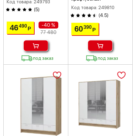
Код товара: 249793
Код товара: 249810
(
5
)
(
4.5
)
-40 %
46
490
60
390
Р
Р
77 480
под заказ
под заказ