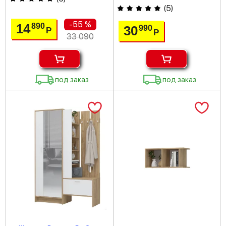
(
5
)
-55 %
14
890
30
990
Р
Р
33 090
под заказ
под заказ