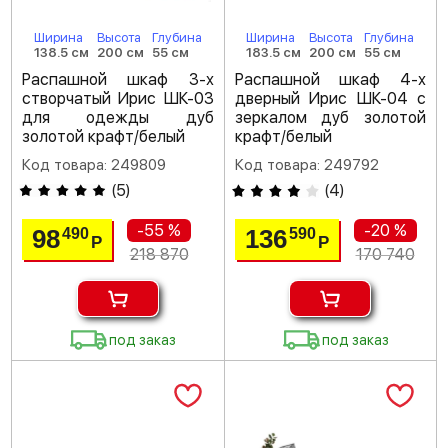
Ширина
Высота
Глубина
Ширина
Высота
Глубина
138.5 см
200 см
55 см
183.5 см
200 см
55 см
Распашной шкаф 3-х
Распашной шкаф 4-х
створчатый Ирис ШК-03
дверный Ирис ШК-04 с
для одежды дуб
зеркалом дуб золотой
золотой крафт/белый
крафт/белый
Код товара: 249809
Код товара: 249792
(
5
)
(
4
)
-55 %
-20 %
98
136
490
590
Р
Р
218 870
170 740
под заказ
под заказ