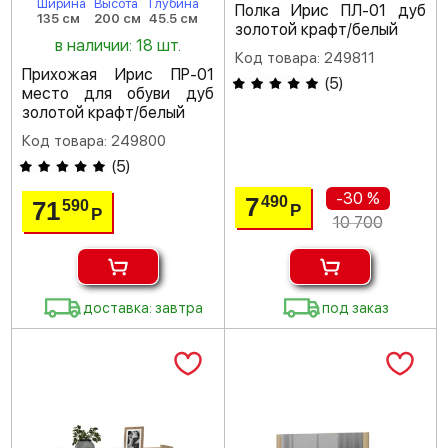
Ширина
Высота
Глубина
Полка Ирис ПЛ-01 дуб
135 см
200 см
45.5 см
золотой крафт/белый
в наличии: 18 шт.
Код товара: 249811
Прихожая Ирис ПР-01
(
5
)
место для обуви дуб
золотой крафт/белый
Код товара: 249800
(
5
)
-30 %
7
490
71
590
Р
Р
10 700
доставка: завтра
под заказ