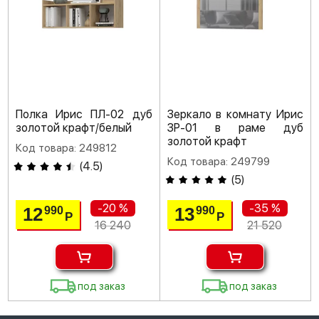
Полка Ирис ПЛ-02 дуб
Зеркало в комнату Ирис
золотой крафт/белый
ЗР-01 в раме дуб
золотой крафт
Код товара: 249812
Код товара: 249799
(
4.5
)
(
5
)
-20 %
-35 %
12
13
990
990
Р
Р
16 240
21 520
под заказ
под заказ