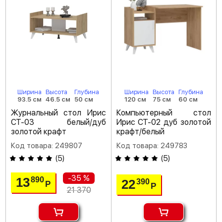
Ширина
Высота
Глубина
Ширина
Высота
Глубина
93.5 см
46.5 см
50 см
120 см
75 см
60 см
Журнальный стол Ирис
Компьютерный стол
СТ-03 белый/дуб
Ирис СТ-02 дуб золотой
золотой крафт
крафт/белый
Код товара: 249807
Код товара: 249783
(
5
)
(
5
)
-35 %
13
890
22
390
Р
Р
21 370