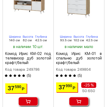
Ширина
Высота
Глубина
Ширина
Высота
Глубина
140 см
82 см
42.5 см
93.5 см
102 см
42.5 см
в наличии: 10 шт.
в наличии: мало
Комод Ирис КМ-02 под
Комод Ирис КМ-01 в
телевизор дуб золотой
спальню дуб золотой
крафт/белый
крафт/белый
Код товара: 249786
Код товара: 249804
(
5
)
(
5
)
-25 %
37
990
37
590
Р
Р
50 650