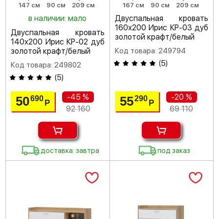
147 см
90 см
209 см
167 см
90 см
209 см
в наличии: мало
Двуспальная кровать
160х200 Ирис КР-03 дуб
Двуспальная кровать
золотой крафт/белый
140х200 Ирис КР-02 дуб
золотой крафт/белый
Код товара: 249794
(
5
)
Код товара: 249802
(
5
)
-45 %
-20 %
50
55
690
290
Р
Р
92 160
69 110
доставка: завтра
под заказ