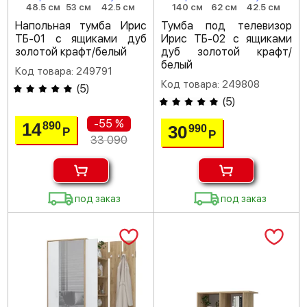
48.5 см
53 см
42.5 см
140 см
62 см
42.5 см
Напольная тумба Ирис
Тумба под телевизор
ТБ-01 с ящиками дуб
Ирис ТБ-02 с ящиками
золотой крафт/белый
дуб золотой крафт/
белый
Код товара: 249791
Код товара: 249808
(
5
)
(
5
)
-55 %
14
890
30
990
Р
Р
33 090
под заказ
под заказ