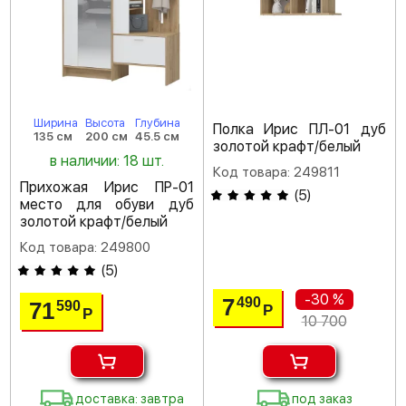
Ширина
Высота
Глубина
Полка Ирис ПЛ-01 дуб
135 см
200 см
45.5 см
золотой крафт/белый
в наличии: 18 шт.
Код товара: 249811
Прихожая Ирис ПР-01
(
5
)
место для обуви дуб
золотой крафт/белый
Код товара: 249800
(
5
)
-30 %
7
490
71
590
Р
Р
10 700
доставка: завтра
под заказ