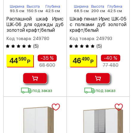
Ширина
Высота
Глубина
Ширина
Высота
Глубина
93.5 см
150.5 см
42.5 см
68.5 см
200 см
42.5 см
Распашной шкаф Ирис
Шкаф пенал Ирис ШК-05
ШК-06 для одежды дуб
с полками дуб золотой
золотой крафт/белый
крафт/белый
Код товара: 249780
Код товара: 249793
(
5
)
(
5
)
-35 %
-40 %
44
46
590
490
Р
Р
68 600
77 480
под заказ
под заказ