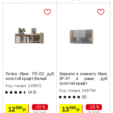
Полка Ирис ПЛ-02 дуб
Зеркало в комнату Ирис
золотой крафт/белый
ЗР-01 в раме дуб
золотой крафт
Код товара: 249812
Код товара: 249799
(
4.5
)
(
5
)
-20 %
-35 %
12
13
990
990
Р
Р