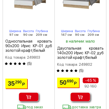
Ширина
Высота
Глубина
Ширина
Высота
Глубина
97 см
90 см
209 см
147 см
90 см
209 см
Односпальная кровать
в наличии: мало
90х200 Ирис КР-01 дуб
Двуспальная кровать
золотой крафт/белый
140х200 Ирис КР-02 дуб
Код товара: 249803
золотой крафт/белый
(
5
)
Код товара: 249802
(
5
)
-45 %
50
690
35
290
Р
Р
92 160
под заказ
доставка: завтра