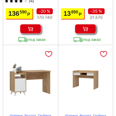
(
4
)
-20 %
-35 %
136
13
590
890
Р
Р
170 740
21 370
под заказ
под заказ
Ширина
Высота
Глубина
Ширина
Высота
Глубина