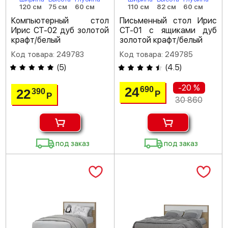
120 см
75 см
60 см
110 см
82 см
60 см
Компьютерный стол
Письменный стол Ирис
Ирис СТ-02 дуб золотой
СТ-01 с ящиками дуб
крафт/белый
золотой крафт/белый
Код товара: 249783
Код товара: 249785
(
5
)
(
4.5
)
-20 %
24
690
22
390
Р
Р
30 860
под заказ
под заказ