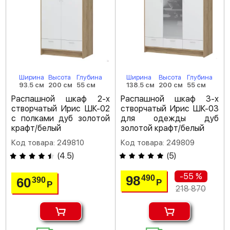
Ширина
Высота
Глубина
Ширина
Высота
Глубина
93.5 см
200 см
55 см
138.5 см
200 см
55 см
Распашной шкаф 2-х
Распашной шкаф 3-х
створчатый Ирис ШК-02
створчатый Ирис ШК-03
с полками дуб золотой
для одежды дуб
крафт/белый
золотой крафт/белый
Код товара: 249810
Код товара: 249809
(
4.5
)
(
5
)
-55 %
98
490
60
390
Р
Р
218 870