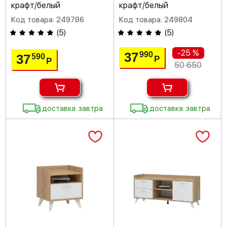
крафт/белый
крафт/белый
Код товара: 249786
Код товара: 249804
(
5
)
(
5
)
-25 %
37
990
37
590
Р
Р
50 650
доставка: завтра
доставка: завтра