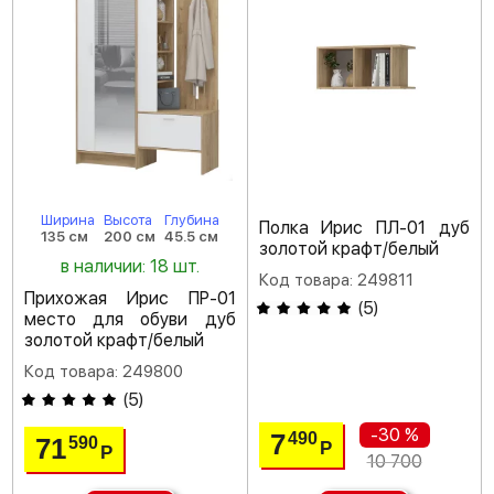
Ширина
Высота
Глубина
Полка Ирис ПЛ-01 дуб
135 см
200 см
45.5 см
золотой крафт/белый
в наличии: 18 шт.
Код товара: 249811
Прихожая Ирис ПР-01
(
5
)
место для обуви дуб
золотой крафт/белый
Код товара: 249800
(
5
)
-30 %
7
490
71
590
Р
Р
10 700