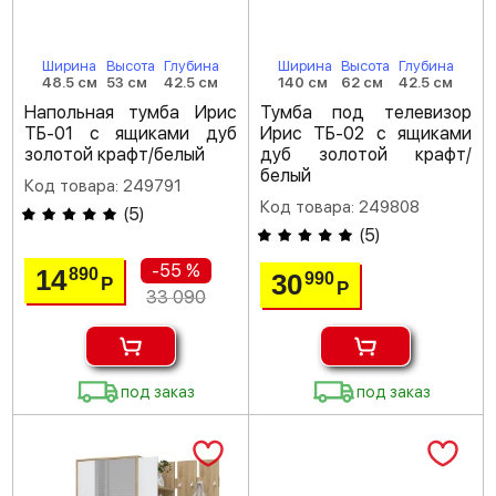
Ширина
Высота
Глубина
Ширина
Высота
Глубина
48.5 см
53 см
42.5 см
140 см
62 см
42.5 см
Напольная тумба Ирис
Тумба под телевизор
ТБ-01 с ящиками дуб
Ирис ТБ-02 с ящиками
золотой крафт/белый
дуб золотой крафт/
белый
Код товара: 249791
Код товара: 249808
(
5
)
(
5
)
-55 %
14
890
30
990
Р
Р
33 090
под заказ
под заказ