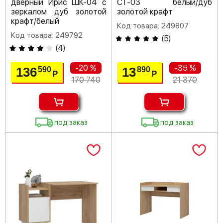
дверный Ирис ШК-04 с
СТ-03 белый/дуб
зеркалом дуб золотой
золотой крафт
крафт/белый
Код товара: 249807
Код товара: 249792
(
5
)
(
4
)
-20 %
-35 %
136
13
590
890
Р
Р
170 740
21 370
под заказ
под заказ