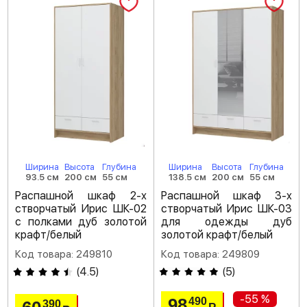
Ширина
Высота
Глубина
Ширина
Высота
Глубина
93.5 см
200 см
55 см
138.5 см
200 см
55 см
Распашной шкаф 2-х
Распашной шкаф 3-х
створчатый Ирис ШК-02
створчатый Ирис ШК-03
с полками дуб золотой
для одежды дуб
крафт/белый
золотой крафт/белый
Код товара: 249810
Код товара: 249809
(
4.5
)
(
5
)
-55 %
98
490
390