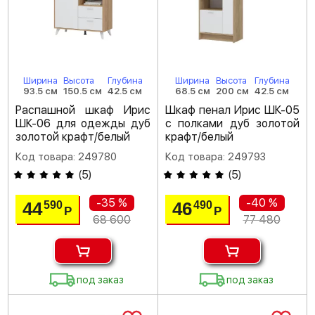
Ширина
Высота
Глубина
Ширина
Высота
Глубина
93.5 см
150.5 см
42.5 см
68.5 см
200 см
42.5 см
Распашной шкаф Ирис
Шкаф пенал Ирис ШК-05
ШК-06 для одежды дуб
с полками дуб золотой
золотой крафт/белый
крафт/белый
Код товара: 249780
Код товара: 249793
(
5
)
(
5
)
-35 %
-40 %
44
46
590
490
Р
Р
68 600
77 480
под заказ
под заказ