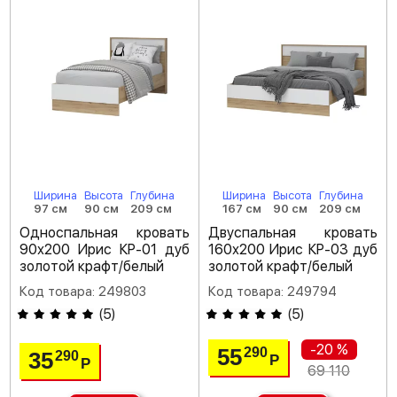
Ширина
Высота
Глубина
Ширина
Высота
Глубина
97 см
90 см
209 см
167 см
90 см
209 см
Односпальная кровать
Двуспальная кровать
90х200 Ирис КР-01 дуб
160х200 Ирис КР-03 дуб
золотой крафт/белый
золотой крафт/белый
Код товара: 249803
Код товара: 249794
(
5
)
(
5
)
-20 %
55
290
35
290
Р
Р
69 110