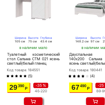
Ширина
Высота
Глубина
Ширина
Высота
Г
105 см
75 см
43.4 см
148.2 см
97 см
2
в наличии: мало
в наличии: м
Туалетный косметический
Двуспальная 
стол Сальма СТМ 021 ясень
140х200 Сальма
светлый/белый глянец
ясень светлый/белы
Код товара: 184551
Код товара: 180441
(
5
)
(
4
)
-35 %
-25
29
67
390
490
Р
Р
45 220
89 9