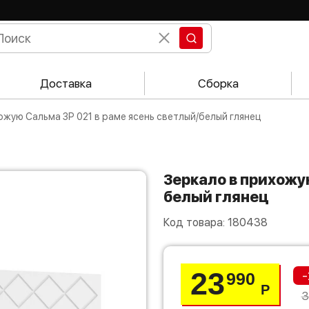
Доставка
Сборка
хожую Сальма ЗР 021 в раме ясень светлый/белый глянец
Зеркало в прихожую Сальма ЗР 021 в раме ясень светлый/
белый глянец
Код товара:
180438
23
-
990
Р
3