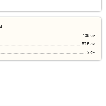
ы
105 см
57.5 см
2 см