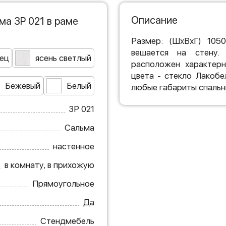
Описание
а ЗР 021 в раме
Размер: (ШхВхГ) 105
вешается на стену.
нец
ясень светлый
расположен характерн
цвета - стекло Лакобе
Бежевый
Белый
любые габариты спальни
ЗР 021
Сальма
настенное
в комнату, в прихожую
Прямоугольное
Да
Стендмебель