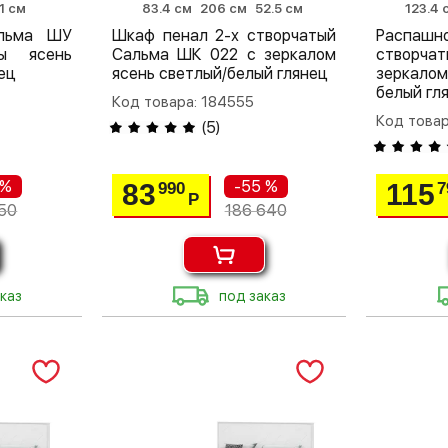
1 см
83.4 см
206 см
52.5 см
123.4 
альма ШУ
Шкаф пенал 2-х створчатый
Распа
ы ясень
Сальма ШК 022 с зеркалом
створчат
ец
ясень светлый/белый глянец
зеркало
белый гл
Код товара: 184555
Код товар
(
5
)
 %
-55 %
83
115
990
7
Р
50
186 640
каз
под заказ