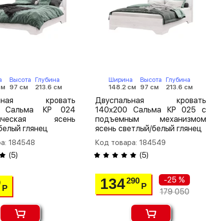
а
Высота
Глубина
Ширина
Высота
Глубина
см
97 см
213.6 см
148.2 см
97 см
213.6 см
льная кровать
Двуспальная кровать
0 Сальма КР 024
140х200 Сальма КР 025 с
дическая ясень
подъемным механизмом
белый глянец
ясень светлый/белый глянец
а: 184548
Код товара: 184549
(
5
)
(
5
)
-25 %
134
290
0
Р
Р
179 050