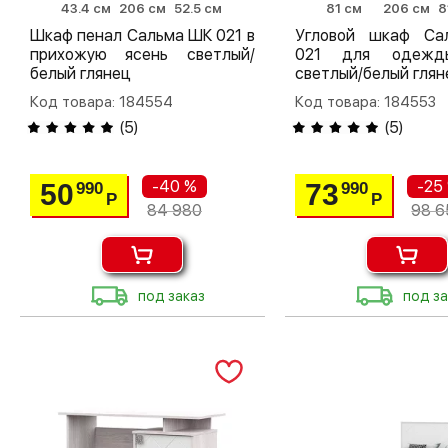
43.4 см
206 см
52.5 см
81 см
206 см
8
Шкаф пенал Сальма ШК 021 в
Угловой шкаф С
прихожую ясень светлый/
021 для одежд
белый глянец
светлый/белый глян
Код товара: 184554
Код товара: 184553
(
5
)
(
5
)
-40 %
-25
50
73
990
990
Р
Р
84 980
98 6
под заказ
под за