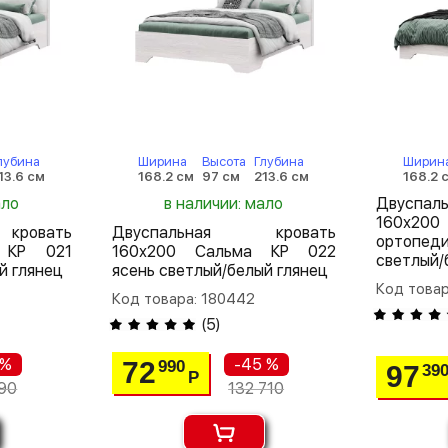
лубина
Ширина
Высота
Глубина
Ширин
13.6 см
168.2 см
97 см
213.6 см
168.2 
ало
в наличии: мало
Двуспа
160х20
кровать
Двуспальная кровать
ортопе
 КР 021
160х200 Сальма КР 022
светлый/
й глянец
ясень светлый/белый глянец
Код товар
Код товара: 180442
(
5
)
 %
-45 %
72
990
97
39
Р
90
132 710