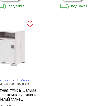
под заказ
под заказ
а
Высота
Глубина
см
58.2 см
39.8 см
атная тумба Сальма
в комнату ясень
белый глянец
а: 184552