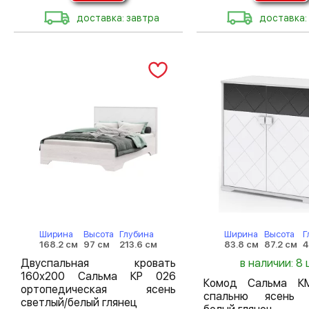
доставка: завтра
доставка:
Ширина
Высота
Глубина
Ширина
Высота
Г
168.2 см
97 см
213.6 см
83.8 см
87.2 см
4
Двуспальная кровать
в наличии: 8 
160х200 Сальма КР 026
Комод Сальма К
ортопедическая ясень
спальню ясень 
светлый/белый глянец