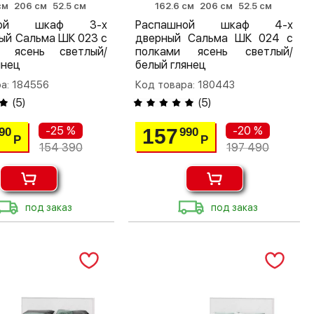
см
206 см
52.5 см
162.6 см
206 см
52.5 см
шной шкаф 3-х
Распашной шкаф 4-х
ый Сальма ШК 023 с
дверный Сальма ШК 024 с
м ясень светлый/
полками ясень светлый/
янец
белый глянец
а: 184556
Код товара: 180443
(
5
)
(
5
)
-25 %
-20 %
157
90
990
Р
Р
154 390
197 490
под заказ
под заказ