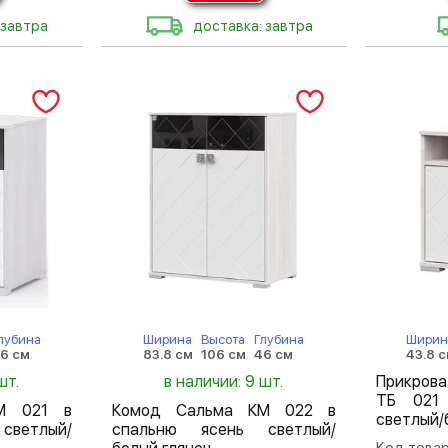
 завтра
доставка: завтра
лубина
Ширина
Высота
Глубина
Ширин
6 см
83.8 см
106 см
46 см
43.8 
шт.
в наличии: 9 шт.
Прикров
ТБ 021 
М 021 в
Комод Сальма КМ 022 в
светлый/
светлый/
спальню ясень светлый/
Код товар