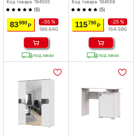
Код товара: 184555
Код товара: 184556
(
5
)
(
5
)
-55 %
-25 %
83
115
990
790
Р
Р
186 640
154 390
под заказ
под заказ