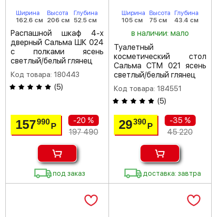
Ширина
Высота
Глубина
Ширина
Высота
Глубина
162.6 см
206 см
52.5 см
105 см
75 см
43.4 см
Распашной шкаф 4-х
в наличии: мало
дверный Сальма ШК 024
Туалетный
с полками ясень
косметический стол
светлый/белый глянец
Сальма СТМ 021 ясень
Код товара: 180443
светлый/белый глянец
(
5
)
Код товара: 184551
(
5
)
-20 %
-35 %
157
29
990
390
Р
Р
197 490
45 220
под заказ
доставка: завтра