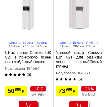
Ширина
Высота
Глубина
Ширина
Высота
Глубина
43.4 см
206 см
52.5 см
81 см
206 см
81 см
Шкаф пенал Сальма ШК
Угловой шкаф Сальма
021 в прихожую ясень
ШУ 021 для одежды
светлый/белый глянец
ясень светлый/белый
глянец
Код товара: 184554
Код товара: 184553
(
5
)
(
5
)
-40 %
-25 %
50
73
990
990
Р
Р
84 980
98 650