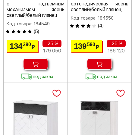
с подъемным
ортопедическая ясень
механизмом ясень
светлый/белый глянец
светлый/белый глянец
Код товара: 184550
Код товара: 184549
(
4
)
(
5
)
-25 %
-25 %
134
139
290
590
Р
Р
179 050
186 120
под заказ
под заказ