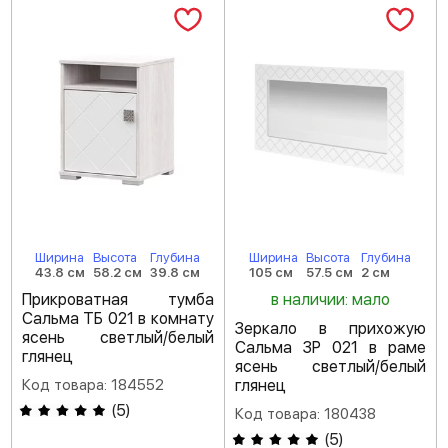
Ширина
Высота
Глубина
Ширина
Высота
Глубина
43.8 см
58.2 см
39.8 см
105 см
57.5 см
2 см
Прикроватная тумба
в наличии: мало
Сальма ТБ 021 в комнату
Зеркало в прихожую
ясень светлый/белый
Сальма ЗР 021 в раме
глянец
ясень светлый/белый
Код товара: 184552
глянец
(
5
)
Код товара: 180438
(
5
)