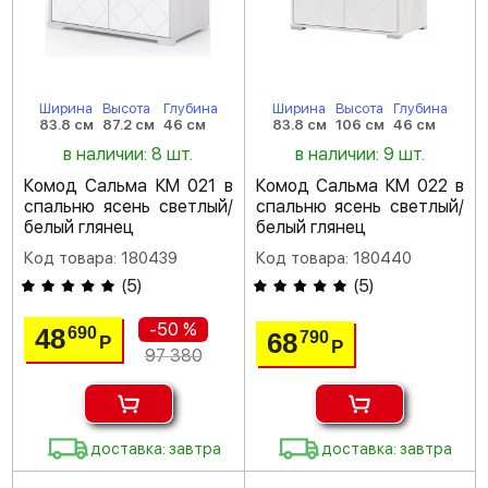
Ширина
Высота
Глубина
Ширина
Высота
Глубина
83.8 см
87.2 см
46 см
83.8 см
106 см
46 см
в наличии: 8 шт.
в наличии: 9 шт.
Комод Сальма КМ 021 в
Комод Сальма КМ 022 в
спальню ясень светлый/
спальню ясень светлый/
белый глянец
белый глянец
Код товара: 180439
Код товара: 180440
(
5
)
(
5
)
-50 %
48
690
68
790
Р
Р
97 380
доставка: завтра
доставка: завтра