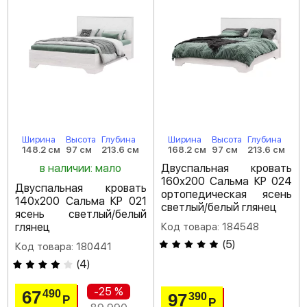
Ширина
Высота
Глубина
Ширина
Высота
Глубина
148.2 см
97 см
213.6 см
168.2 см
97 см
213.6 см
в наличии: мало
Двуспальная кровать
160х200 Сальма КР 024
Двуспальная кровать
ортопедическая ясень
140х200 Сальма КР 021
светлый/белый глянец
ясень светлый/белый
глянец
Код товара: 184548
(
5
)
Код товара: 180441
(
4
)
-25 %
67
490
97
390
Р
Р