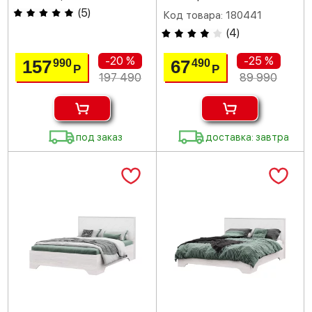
(
5
)
Код товара: 180441
(
4
)
-20 %
-25 %
157
67
990
490
Р
Р
197 490
89 990
под заказ
доставка: завтра