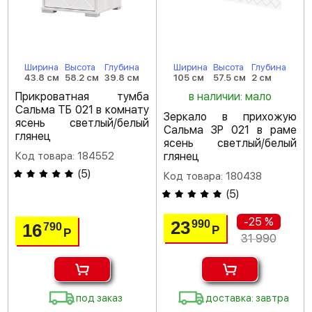
Ширина
Высота
Глубина
Ширина
Высота
Глубина
43.8 см
58.2 см
39.8 см
105 см
57.5 см
2 см
Прикроватная тумба
в наличии: мало
Сальма ТБ 021 в комнату
Зеркало в прихожую
ясень светлый/белый
Сальма ЗР 021 в раме
глянец
ясень светлый/белый
Код товара: 184552
глянец
(
5
)
Код товара: 180438
(
5
)
-25 %
23
990
16
790
Р
Р
31 990
под заказ
доставка: завтра