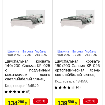
Ширина
Высота
Глубина
Ширина
Высота
Глубина
148.2 см
97 см
213.6 см
168.2 см
97 см
213.6 см
Двуспальная кровать
Двуспальная кровать
140х200 Сальма КР 025
160х200 Сальма КР 026
с подъемным
ортопедическая ясень
механизмом ясень
светлый/белый глянец
светлый/белый глянец
Код товара: 184550
Код товара: 184549
(
4
)
(
5
)
-25 %
-25 %
134
139
290
590
Р
Р