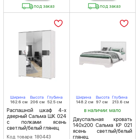
под заказ
под заказ
Ширина
Высота
Глубина
Ширина
Высота
Глубина
162.6 см
206 см
52.5 см
148.2 см
97 см
213.6 см
Распашной шкаф 4-х
в наличии: мало
дверный Сальма ШК 024
Двуспальная кровать
с полками ясень
140х200 Сальма КР 021
светлый/белый глянец
ясень светлый/белый
Код товара: 180443
глянец