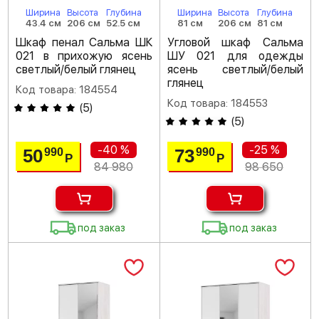
Ширина
Высота
Глубина
Ширина
Высота
Глубина
43.4 см
206 см
52.5 см
81 см
206 см
81 см
Шкаф пенал Сальма ШК
Угловой шкаф Сальма
021 в прихожую ясень
ШУ 021 для одежды
светлый/белый глянец
ясень светлый/белый
глянец
Код товара: 184554
Код товара: 184553
(
5
)
(
5
)
-40 %
-25 %
50
73
990
990
Р
Р
84 980
98 650
под заказ
под заказ