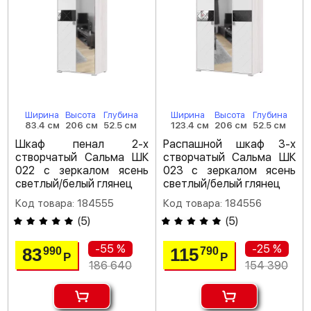
Ширина
Высота
Глубина
Ширина
Высота
Глубина
83.4 см
206 см
52.5 см
123.4 см
206 см
52.5 см
Шкаф пенал 2-х
Распашной шкаф 3-х
створчатый Сальма ШК
створчатый Сальма ШК
022 с зеркалом ясень
023 с зеркалом ясень
светлый/белый глянец
светлый/белый глянец
Код товара: 184555
Код товара: 184556
(
5
)
(
5
)
-55 %
-25 %
83
115
990
790
Р
Р
186 640
154 390