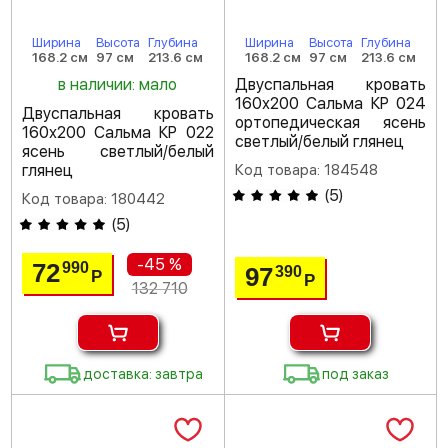
Ширина
Высота
Глубина
Ширина
Высота
Глубина
168.2 см
97 см
213.6 см
168.2 см
97 см
213.6 см
в наличии: мало
Двуспальная кровать
160х200 Сальма КР 024
Двуспальная кровать
ортопедическая ясень
160х200 Сальма КР 022
светлый/белый глянец
ясень светлый/белый
глянец
Код товара: 184548
(
5
)
Код товара: 180442
(
5
)
-45 %
72
990
97
390
Р
Р
132 710
доставка: завтра
под заказ