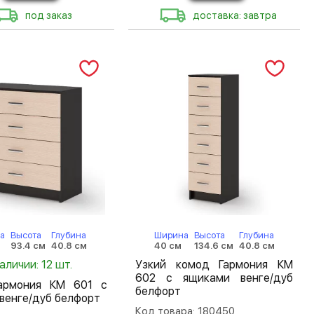
под заказ
доставка: завтра
а
Высота
Глубина
Ширина
Высота
Глубина
93.4 см
40.8 см
40 см
134.6 см
40.8 см
наличии: 12 шт.
Узкий комод Гармония КМ
602 с ящиками венге/дуб
армония КМ 601 с
белфорт
венге/дуб белфорт
Код товара: 180450