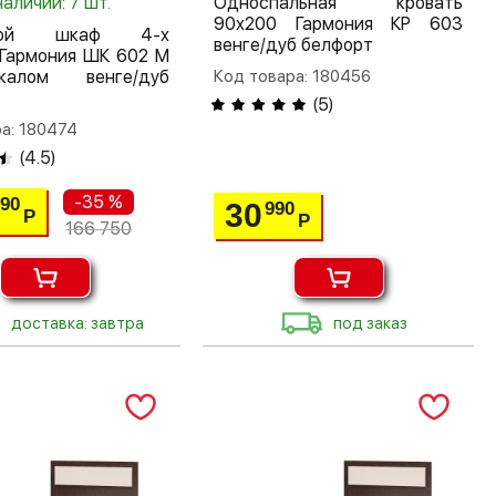
наличии: 7 шт.
Односпальная кровать
90х200 Гармония КР 603
шной шкаф 4-х
венге/дуб белфорт
 Гармония ШК 602 М
алом венге/дуб
Код товара: 180456
(
5
)
а: 180474
(
4.5
)
-35 %
390
30
990
Р
Р
166 750
доставка: завтра
под заказ