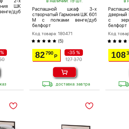
аф 2-х
в наличии: 19 шт.
в 
мония ШК
Распашной шкаф 3-х
Распа
венге/дуб
створчатый Гармония ШК 601
дверный
М с полками венге/дуб
с зерк
белфорт
белфорт
Код товара: 180471
Код товар
(
5
)
 %
-35 %
82
108
790
Р
50
127 370
каз
доставка: завтра