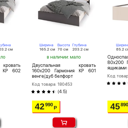
лубина
Ширина
Высота
Глубина
Ширин
03.2 см
165.2 см
70 см
203.2 см
85.2 с
ало
в наличии: мало
Односп
80х200 
кровать
Двуспальная кровать
ящиками 
я КР 602
160х200 Гармония КР 601
венге/дуб белфорт
Код товар
Код товара: 180453
(
4.5
)
42
45
990
89
Р