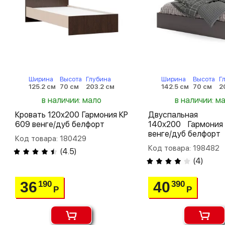
Ширина
Высота
Глубина
Ширина
Высота
Г
125.2 см
70 см
203.2 см
142.5 см
70 см
2
в наличии: мало
в наличии: м
Кровать 120х200 Гармония КР
Двуспальная 
609 венге/дуб белфорт
140х200 Гармони
венге/дуб белфорт
Код товара: 180429
Код товара: 198482
(
4.5
)
(
4
)
36
40
190
390
Р
Р