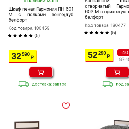
в наличии: мало
Распашной шк
створчатый Гар
Шкаф пенал Гармония ПН 601
603 М в прихожую 
М с полками венге/дуб
белфорт
белфорт
Код товара: 180477
Код товара: 180459
(
5
)
(
5
)
-40
52
290
32
590
Р
Р
87 1
доставка: завтра
под за