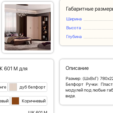
Габаритные размер
Ширина
Высота
Глубина
Описание
К 601 М для
Размер: (ШхВхГ) 780х2
Белфорт Ручки: Пласт
нге
дуб белфорт
модулей под любые габ
виде.
евый
Коричневый
ШК 601 М