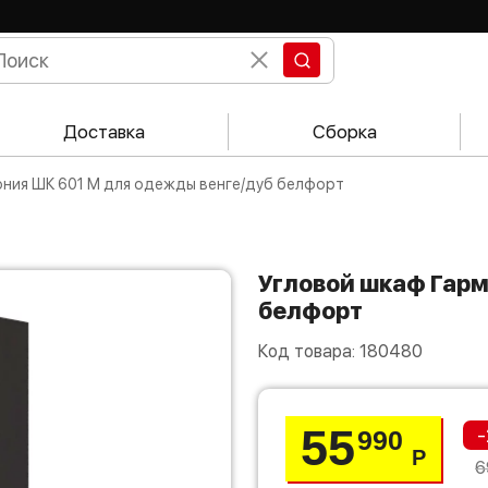
Доставка
Сборка
ония ШК 601 М для одежды венге/дуб белфорт
Угловой шкаф Гармония ШК 601 М для одежды венге/дуб
белфорт
Код товара:
180480
55
-
990
Р
6