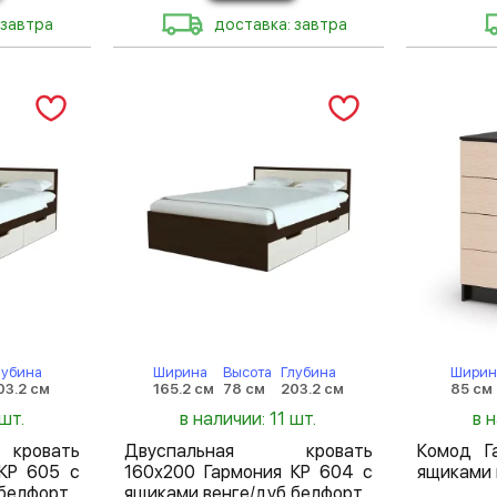
 завтра
доставка: завтра
лубина
Ширина
Высота
Глубина
Ширин
03.2 см
165.2 см
78 см
203.2 см
85 см
шт.
в наличии: 11 шт.
в 
кровать
Двуспальная кровать
Комод Г
КР 605 с
160х200 Гармония КР 604 с
ящиками 
 белфорт
ящиками венге/дуб белфорт