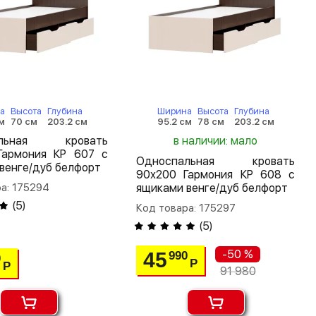
а
Высота
Глубина
Ширина
Высота
Глубина
м
70 см
203.2 см
95.2 см
78 см
203.2 см
альная кровать
в наличии: мало
Гармония КР 607 с
Односпальная кровать
венге/дуб белфорт
90х200 Гармония КР 608 с
а: 175294
ящиками венге/дуб белфорт
(
5
)
Код товара: 175297
(
5
)
-50 %
45
990
0
Р
Р
91 980