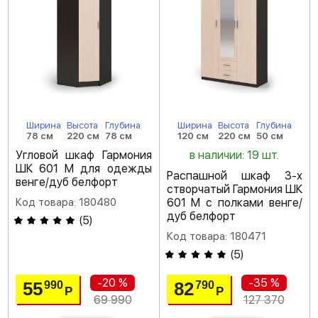
Ширина
Высота
Глубина
Ширина
Высота
Глубина
78 см
220 см
78 см
120 см
220 см
50 см
Угловой шкаф Гармония
в наличии: 19 шт.
ШК 601 М для одежды
Распашной шкаф 3-х
венге/дуб белфорт
створчатый Гармония ШК
Код товара: 180480
601 М с полками венге/
дуб белфорт
(
5
)
Код товара: 180471
(
5
)
-20 %
-35 %
55
82
990
790
Р
Р
69 990
127 370