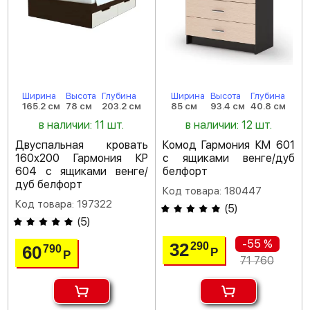
Ширина
Высота
Глубина
Ширина
Высота
Глубина
165.2 см
78 см
203.2 см
85 см
93.4 см
40.8 см
в наличии: 11 шт.
в наличии: 12 шт.
Двуспальная кровать
Комод Гармония КМ 601
160х200 Гармония КР
с ящиками венге/дуб
604 с ящиками венге/
белфорт
дуб белфорт
Код товара: 180447
Код товара: 197322
(
5
)
(
5
)
-55 %
32
290
60
790
Р
Р
71 760