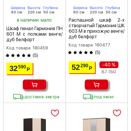
Ширина
Высота
Глубина
Ширина
Высота
Глубина
40 см
220 см
50 см
80 см
220 см
50 см
в наличии: мало
Распашной шкаф 2-х
створчатый Гармония ШК
Шкаф пенал Гармония ПН
603 М в прихожую венге/
601 М с полками венге/
дуб белфорт
дуб белфорт
Код товара: 180477
Код товара: 180459
(
5
)
(
5
)
-40 %
52
290
32
590
Р
Р
87 150
доставка: завтра
под заказ