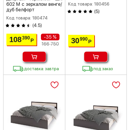
602 М с зеркалом венге/
Код товара: 180456
дуб белфорт
(
5
)
Код товара: 180474
(
4.5
)
-35 %
108
390
30
990
Р
Р
166 750
доставка: завтра
под заказ