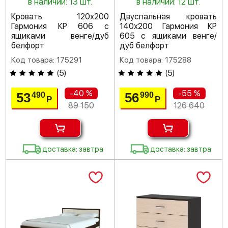
в наличии: 13 шт.
в наличии: 12 шт.
Кровать 120х200
Двуспальная кровать
Гармония КР 606 с
140х200 Гармония КР
ящиками венге/дуб
605 с ящиками венге/
белфорт
дуб белфорт
Код товара: 175291
Код товара: 175288
(
5
)
(
5
)
-40 %
-55 %
53
56
490
990
Р
Р
89 150
126 640
доставка: завтра
доставка: завтра