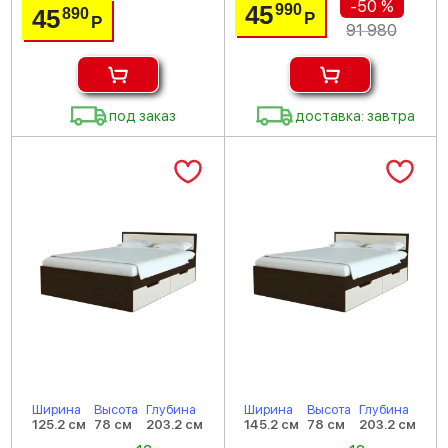
-50 %
45
990
45
890
Р
Р
91 980
под заказ
доставка: завтра
Ширина
Высота
Глубина
Ширина
Высота
Глубина
125.2 см
78 см
203.2 см
145.2 см
78 см
203.2 см