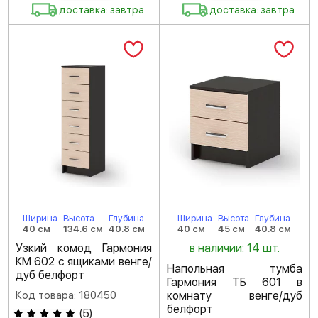
доставка: завтра
доставка: завтра
Ширина
Высота
Глубина
Ширина
Высота
Глубина
40 см
134.6 см
40.8 см
40 см
45 см
40.8 см
Узкий комод Гармония
в наличии: 14 шт.
КМ 602 с ящиками венге/
Напольная тумба
дуб белфорт
Гармония ТБ 601 в
Код товара: 180450
комнату венге/дуб
белфорт
(
5
)