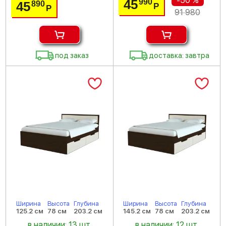
-50 %
45
990
45
890
Р
Р
91 980
под заказ
доставка: завтра
Ширина
Высота
Глубина
Ширина
Высота
Глубина
125.2 см
78 см
203.2 см
145.2 см
78 см
203.2 см
в наличии: 13 шт.
в наличии: 12 шт.