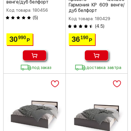
венге/дуб белфорт
Гармония КР 609 венге/
Код товара: 180456
дуб белфорт
(
5
)
Код товара: 180429
(
4.5
)
30
36
990
190
Р
Р
под заказ
доставка: завтра