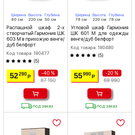
Ширина
Высота
Глубина
Ширина
Высота
Глубина
80 см
220 см
50 см
78 см
220 см
78 см
Распашной шкаф 2-х
Угловой шкаф Гармония
створчатый Гармония ШК
ШК 601 М для одежды
603 М в прихожую венге/
венге/дуб белфорт
дуб белфорт
Код товара: 180480
Код товара: 180477
(
5
)
(
5
)
-40 %
-20 %
52
55
290
990
Р
Р
87 150
69 990
под заказ
под заказ