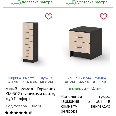
доставка: завтра
доставка: завтра
Ширина
Высота
Глубина
Ширина
Высота
Глубина
40 см
134.6 см
40.8 см
40 см
45 см
40.8 см
Узкий комод Гармония
в наличии: 14 шт.
КМ 602 с ящиками венге/
Напольная тумба
дуб белфорт
Гармония ТБ 601 в
Код товара: 180450
комнату венге/дуб
белфорт
(
5
)