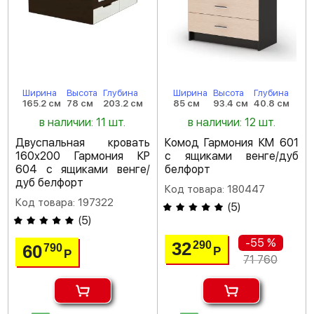
Ширина
Высота
Глубина
Ширина
Высота
Глубина
165.2 см
78 см
203.2 см
85 см
93.4 см
40.8 см
в наличии: 11 шт.
в наличии: 12 шт.
Двуспальная кровать
Комод Гармония КМ 601
160х200 Гармония КР
с ящиками венге/дуб
604 с ящиками венге/
белфорт
дуб белфорт
Код товара: 180447
Код товара: 197322
(
5
)
(
5
)
-55 %
32
290
60
790
Р
Р
71 760