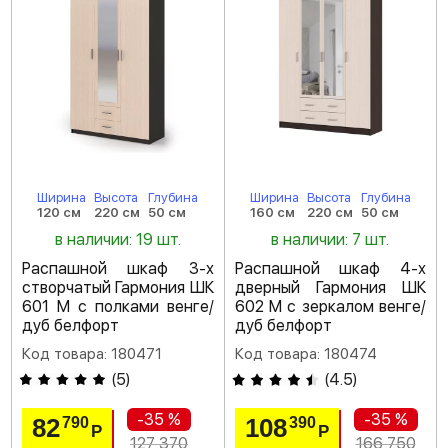
Ширина
Высота
Глубина
Ширина
Высота
Глубина
120 см
220 см
50 см
160 см
220 см
50 см
в наличии: 19 шт.
в наличии: 7 шт.
Распашной шкаф 3-х
Распашной шкаф 4-х
створчатый Гармония ШК
дверный Гармония ШК
601 М с полками венге/
602 М с зеркалом венге/
дуб белфорт
дуб белфорт
Код товара: 180471
Код товара: 180474
(
5
)
(
4.5
)
-35 %
-35 %
82
108
790
390
Р
Р
127 370
166 750