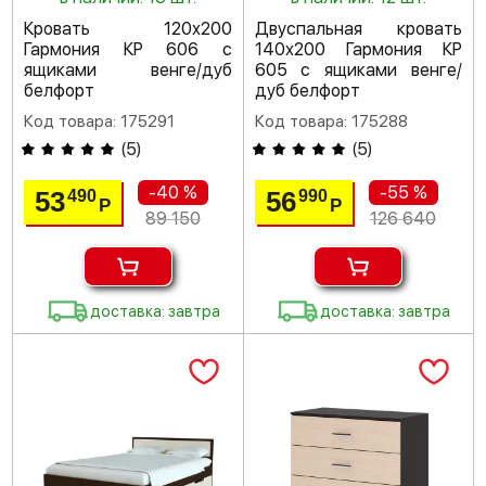
Кровать 120х200
Двуспальная кровать
Гармония КР 606 с
140х200 Гармония КР
ящиками венге/дуб
605 с ящиками венге/
белфорт
дуб белфорт
Код товара: 175291
Код товара: 175288
(
5
)
(
5
)
-40 %
-55 %
53
56
490
990
Р
Р
89 150
126 640
доставка: завтра
доставка: завтра