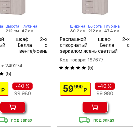
на
Высота
Глубина
Ширина
Высота
Глубина
м
212 см
47 см
80.2 см
212 см
47.4 см
шной шкаф 2-х
Распашной шкаф 2-х
чатый Белла с
створчатый Белла с
ом венге/ясень
зеркалом ясень светлый
Код товара: 187677
ра: 249274
(
5
)
(
5
)
-40 %
-40 %
59
0
990
Р
Р
99 980
99 980
под заказ
под заказ