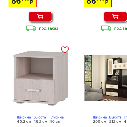
86
86
Р
Р
под заказ
под за
Ширина
Высота
Глубина
Ширина
Высота
Г
40.2 см
45.2 см
40 см
200 см
212 см
4