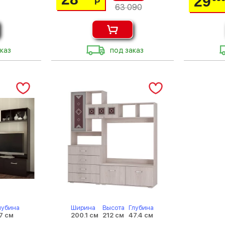
29
Р
63 090
каз
под заказ
лубина
Ширина
Высота
Глубина
7 см
200.1 см
212 см
47.4 см