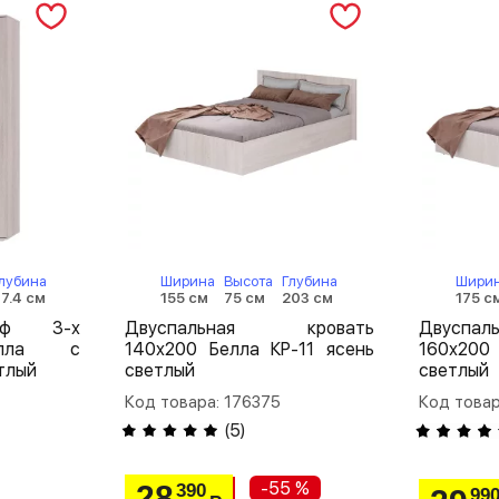
лубина
Ширина
Высота
Глубина
Шири
7.4 см
155 см
75 см
203 см
175 с
аф 3-х
Двуспальная кровать
Двуспа
елла с
140х200 Белла КР-11 ясень
160х200
тлый
светлый
светлый
Код товара: 176375
Код товар
(
5
)
-55 %
28
390
99