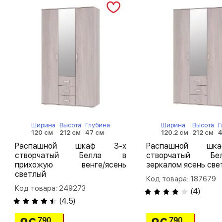
Ширина
Высота
Глубина
Ширина
Высота
Г
120 см
212 см
47 см
120.2 см
212 см
4
Распашной шкаф 3-х
Распашной шк
створчатый Белла в
створчатый Б
прихожую венге/ясень
зеркалом ясень све
светлый
Код товара: 187679
Код товара: 249273
(
4
)
(
4.5
)
790
790