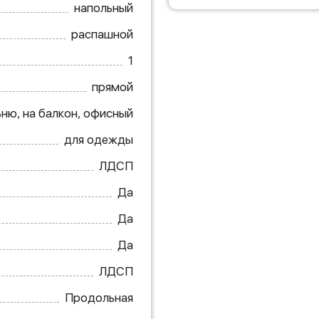
напольный
распашной
1
прямой
ьню, на балкон, офисный
для одежды
ЛДСП
Да
Да
Да
ЛДСП
Продольная