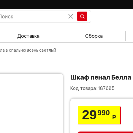
Доставка
Сборка
лла в спальню ясень светлый
Шкаф пенал Белла
Код товара:
187685
29
990
Р