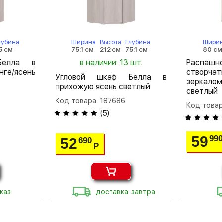
лубина
Ширина
Высота
Глубина
Шири
5 см
75.1 см
212 см
75.1 см
80 с
Белла в
в наличии: 13 шт.
Распа
е/ясень
створ
Угловой шкаф Белла в
зеркал
прихожую ясень светлый
светлый
Код товара: 187686
Код това
(
5
)
59
99
52
690
Р
каз
доставка: завтра