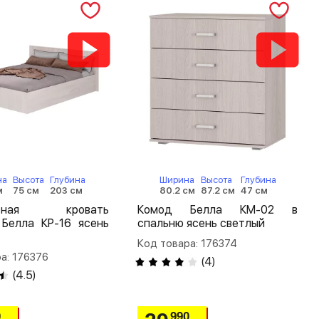
на
Высота
Глубина
Ширина
Высота
Глубина
м
75 см
203 см
80.2 см
87.2 см
47 см
льная кровать
Комод Белла КМ-02 в
 Белла КР-16 ясень
спальню ясень светлый
Код товара: 176374
а: 176376
(
4
)
(
4.5
)
0
990