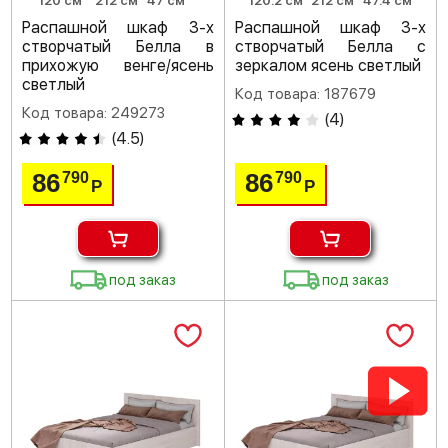
120 см
212 см
47 см
120.2 см
212 см
47.4 см
Распашной шкаф 3-х
Распашной шкаф 3-х
створчатый Белла в
створчатый Белла с
прихожую венге/ясень
зеркалом ясень светлый
светлый
Код товара: 187679
Код товара: 249273
(
4
)
(
4.5
)
86
86
790
790
Р
Р
под заказ
под заказ