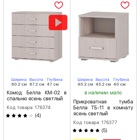
Ширина
Высота
Глубина
Ширина
Высота
Глубина
80.2 см
87.2 см
47 см
40.2 см
45.2 см
40 см
Комод Белла КМ-02 в
в наличии: мало
спальню ясень светлый
Прикроватная тумба
Код товара: 176374
Белла ТБ-11 в комнату
ясень светлый
(
4
)
Код товара: 176377
(
5
)