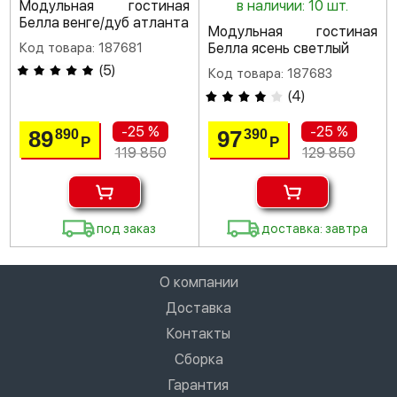
Модульная гостиная
в наличии: 10 шт.
Белла венге/дуб атланта
Модульная гостиная
Код товара: 187681
Белла ясень светлый
(
5
)
Код товара: 187683
(
4
)
-25 %
-25 %
89
97
890
390
Р
Р
119 850
129 850
под заказ
доставка: завтра
О компании
Доставка
Контакты
Сборка
Гарантия