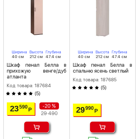
Ширина
Высота
Глубина
Ширина
Высота
Глубина
40 см
212 см
47.4 см
40 см
212 см
47.4 см
Шкаф пенал Белла в
Шкаф пенал Белла в
прихожую венге/дуб
спальню ясень светлый
атланта
Код товара: 187685
Код товара: 187684
(
5
)
(
5
)
-20 %
23
590
29
990
Р
Р
29 490