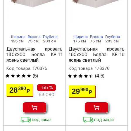
Ширина
Высота
Глубина
Ширина
Высота
Глубина
155 см
75 см
203 см
175 см
75 см
203 см
Двуспальная кровать
Двуспальная кровать
140х200 Белла КР-11
160х200 Белла КР-16
ясень светлый
ясень светлый
Код товара: 176375
Код товара: 176376
(
5
)
(
4.5
)
-55 %
28
390
29
990
Р
Р
63 090
под заказ
под заказ