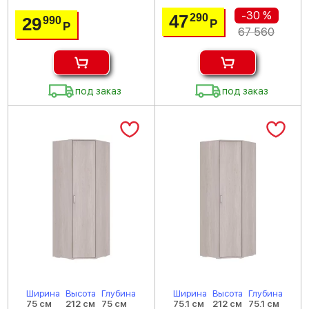
-30 %
47
290
29
990
Р
Р
67 560
под заказ
под заказ
Ширина
Высота
Глубина
Ширина
Высота
Глубина
75 см
212 см
75 см
75.1 см
212 см
75.1 см