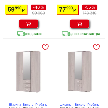
-40 %
-55 %
59
77
990
990
Р
Р
99 980
173 310
под заказ
доставка: завтра
Ширина
Высота
Глубина
Ширина
Высота
Глубина