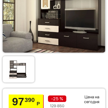
Цена на
97
-25 %
390
сегодня
Р
129 850