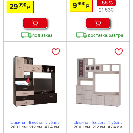
-55 %
9
690
29
990
Р
Р
21 530
под заказ
доставка: завтра
Ширина
Высота
Глубина
Ширина
Высота
Глубина
200.1 см
212 см
47.4 см
200.1 см
212 см
47.4 см