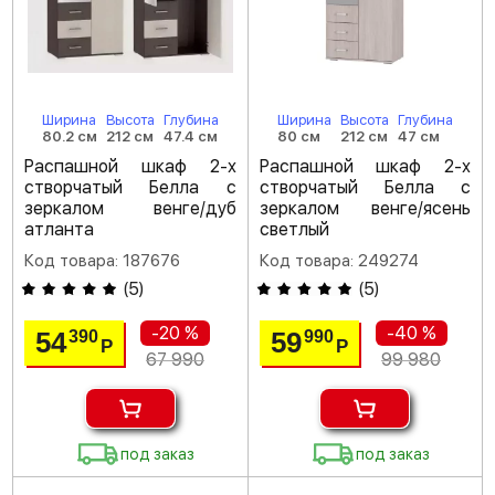
Ширина
Высота
Глубина
Ширина
Высота
Глубина
80.2 см
212 см
47.4 см
80 см
212 см
47 см
Распашной шкаф 2-х
Распашной шкаф 2-х
створчатый Белла с
створчатый Белла с
зеркалом венге/дуб
зеркалом венге/ясень
атланта
светлый
Код товара: 187676
Код товара: 249274
(
5
)
(
5
)
-20 %
-40 %
54
59
390
990
Р
Р
67 990
99 980
под заказ
под заказ