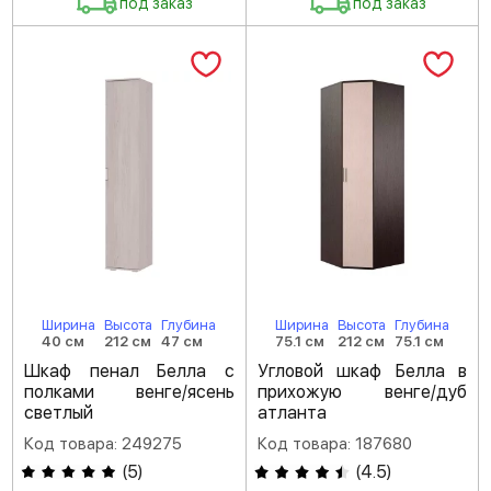
под заказ
под заказ
Ширина
Высота
Глубина
Ширина
Высота
Глубина
40 см
212 см
47 см
75.1 см
212 см
75.1 см
Шкаф пенал Белла с
Угловой шкаф Белла в
полками венге/ясень
прихожую венге/дуб
светлый
атланта
Код товара: 249275
Код товара: 187680
(
5
)
(
4.5
)