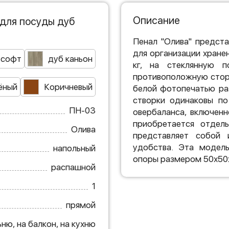
Описание
для посуды дуб
Пенал "Олива" предст
для организации хранен
 софт
дуб каньон
кг, на стеклянную 
противоположную стор
ёный
Коричневый
белой фотопечатью ра
створки одинаковы по
ПН-03
овербаланса, включен
приобретается отдель
Олива
представляет собой 
удобства. Эта модель
напольный
опоры размером 50х50
распашной
1
прямой
ню, на балкон, на кухню