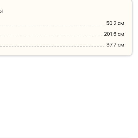
ы
50.2 см
201.6 см
37.7 см