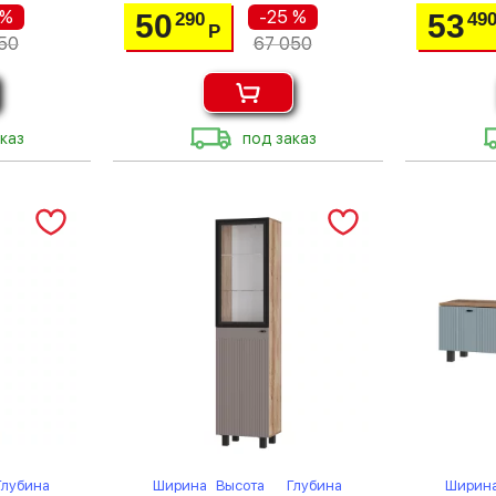
 %
-25 %
50
53
290
49
Р
50
67 050
каз
под заказ
Глубина
Ширина
Высота
Глубина
Ширин