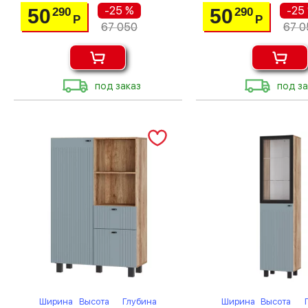
-25 %
-25
50
50
290
290
Р
Р
67 050
67 0
под заказ
под за
Ширина
Высота
Глубина
Ширина
Высота