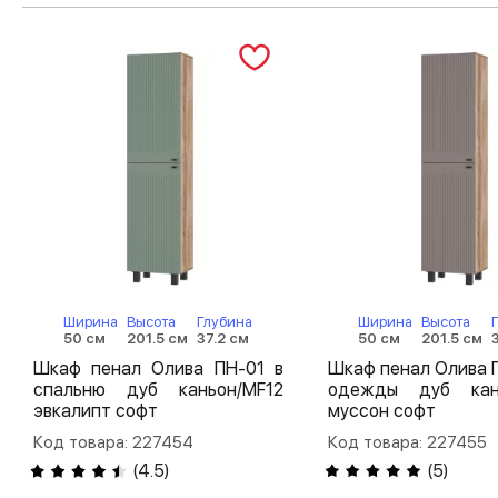
Ширина
Высота
Глубина
Ширина
Высота
50 см
201.5 см
37.2 см
50 см
201.5 см
Шкаф пенал Олива ПН-01 в
Шкаф пенал Олива 
спальню дуб каньон/MF12
одежды дуб кан
эвкалипт софт
муссон софт
Код товара: 227454
Код товара: 227455
(
4.5
)
(
5
)