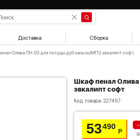
Доставка
Сборка
 пенал Олива ПН-03 для посуды дуб каньон/MF12 эвкалипт софт
Шкаф пенал Олива ПН-03 для посуды дуб каньон/MF12
эвкалипт софт
Код товара:
227457
53
-
490
Р
9