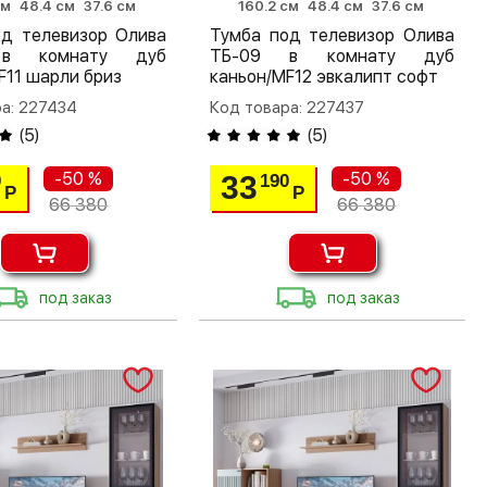
см
48.4 см
37.6 см
160.2 см
48.4 см
37.6 см
од телевизор Олива
Тумба под телевизор Олива
в комнату дуб
ТБ-09 в комнату дуб
F11 шарли бриз
каньон/MF12 эвкалипт софт
а: 227434
Код товара: 227437
(
5
)
(
5
)
-50 %
-50 %
33
0
190
Р
Р
66 380
66 380
под заказ
под заказ