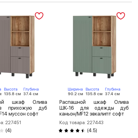
а
Высота
Глубина
Ширина
Высота
Глубина
м
135.8 см
37.4 см
90.2 см
135.8 см
37.4 см
ной шкаф Олива
Распашной шкаф Олива
в прихожую дуб
ШК-16 для одежды дуб
F14 муссон софт
каньон/MF12 эвкалипт софт
а: 227451
Код товара: 227443
(
4
)
(
4.5
)