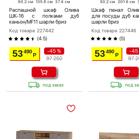
90.2 см
135.8 см
37.4 см
50.2 см
201.6 см
Распашной шкаф Олива
Шкаф пенал Оли
ШК-16 с полками дуб
для посуды дуб ка
каньон/MF11 шарли бриз
шарли бриз
Код товара: 227442
Код товара: 227446
(
4.5
)
(
5
)
-45 %
-45
53
53
490
490
Р
Р
97 250
97 2
под заказ
под за