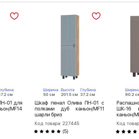
Глубина
Ширина
Высота
Глубина
Ширин
37.2 см
50 см
201.5 см
37.2 см
90.2 с
ПН-01 для
Шкаф пенал Олива ПН-01 с
Распаш
ьон/MF14
полками дуб каньон/MF11
ШК-16 
шарли бриз
каньон/M
Код товара: 227445
Код товар
(
5
)