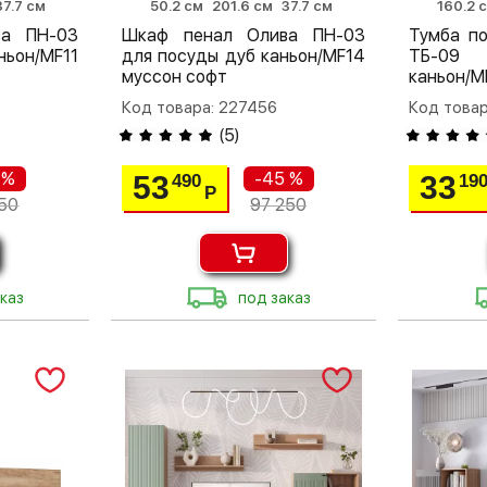
37.7 см
50.2 см
201.6 см
37.7 см
160.2 
ва ПН-03
Шкаф пенал Олива ПН-03
Тумба п
ньон/MF11
для посуды дуб каньон/MF14
ТБ-09 
муссон софт
каньон/M
Код товара: 227456
Код товар
(
5
)
 %
-45 %
53
33
490
19
Р
50
97 250
каз
под заказ