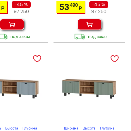
-45 %
-45 %
53
0
490
Р
Р
97 250
97 250
под заказ
под заказ
а
Высота
Глубина
Ширина
Высота
Глубина