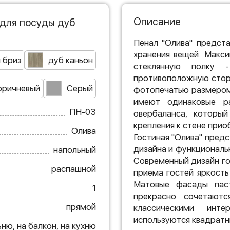
Описание
для посуды дуб
Пенал "Олива" предст
хранения вещей. Макси
 бриз
дуб каньон
стеклянную полку 
противоположную стор
оричневый
Серый
фотопечатью размером 
имеют одинаковые р
ПН-03
овербаланса, которы
крепления к стене прио
Олива
Гостиная "Олива" пред
дизайна и функциональ
напольный
Современный дизайн го
распашной
приема гостей яркость
Матовые фасады паст
1
прекрасно сочетают
прямой
классическими инт
используются квадратн
ню, на балкон, на кухню