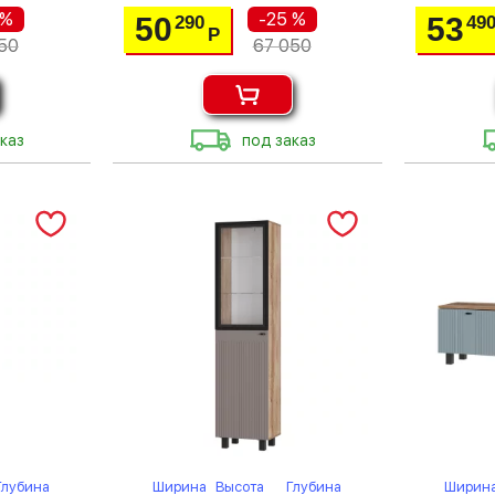
 %
-25 %
50
53
290
49
Р
50
67 050
каз
под заказ
Глубина
Ширина
Высота
Глубина
Ширин