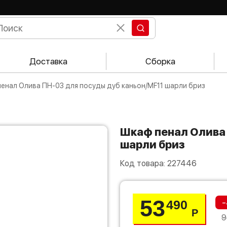
Доставка
Сборка
 пенал Олива ПН-03 для посуды дуб каньон/MF11 шарли бриз
Шкаф пенал Олива ПН-03 для посуды дуб каньон/MF11
шарли бриз
Код товара:
227446
53
-
490
Р
9