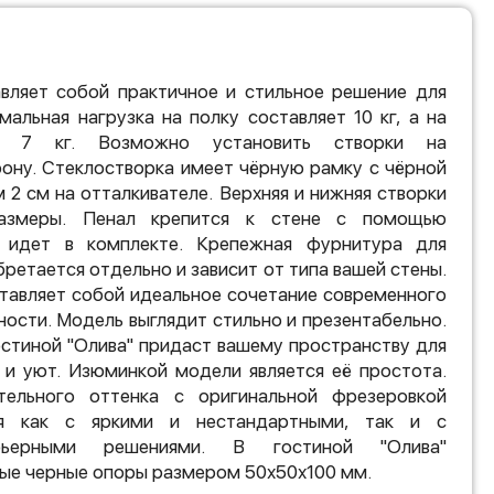
авляет собой практичное и стильное решение для
мальная нагрузка на полку составляет 10 кг, а на
- 7 кг. Возможно установить створки на
ону. Стеклостворка имеет чёрную рамку с чёрной
2 см на отталкивателе. Верхняя и нижняя створки
азмеры. Пенал крепится к стене с помощью
й идет в комплекте. Крепежная фурнитура для
бретается отдельно и зависит от типа вашей стены.
ставляет собой идеальное сочетание современного
ности. Модель выглядит стильно и презентабельно.
стиной "Олива" придаст вашему пространству для
 и уют. Изюминкой модели является её простота.
ельного оттенка с оригинальной фрезеровкой
ся как с яркими и нестандартными, так и с
ерьерными решениями. В гостиной "Олива"
ые черные опоры размером 50х50х100 мм.