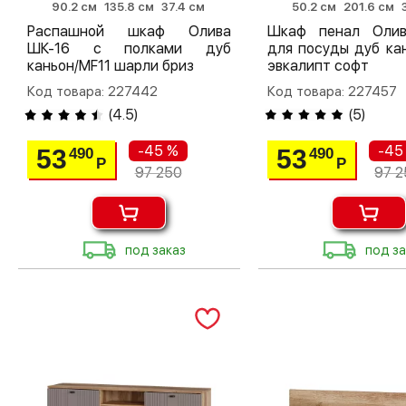
90.2 см
135.8 см
37.4 см
50.2 см
201.6 см
Распашной шкаф Олива
Шкаф пенал Оли
ШК-16 с полками дуб
для посуды дуб ка
каньон/MF11 шарли бриз
эвкалипт софт
Код товара: 227442
Код товара: 227457
(
4.5
)
(
5
)
-45 %
-45
53
53
490
490
Р
Р
97 250
97 2
под заказ
под за