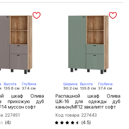
а
Высота
Глубина
Ширина
Высота
Глубина
м
135.8 см
37.4 см
90.2 см
135.8 см
37.4 см
ной шкаф Олива
Распашной шкаф Олива
в прихожую дуб
ШК-16 для одежды дуб
F14 муссон софт
каньон/MF12 эвкалипт софт
а: 227451
Код товара: 227443
(
4
)
(
4.5
)