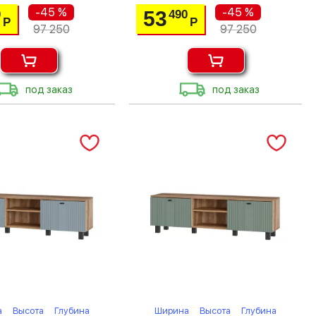
-45 %
-45 %
53
0
490
Р
Р
97 250
97 250
под заказ
под заказ
а
Высота
Глубина
Ширина
Высота
Глубина