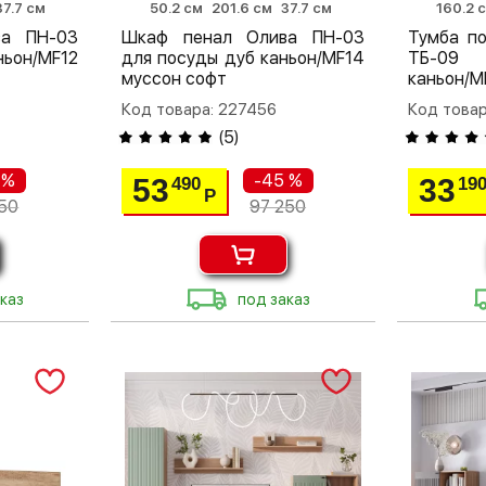
37.7 см
50.2 см
201.6 см
37.7 см
160.2 
ва ПН-03
Шкаф пенал Олива ПН-03
Тумба п
ньон/MF12
для посуды дуб каньон/MF14
ТБ-09 
муссон софт
каньон/M
Код товара: 227456
Код товар
(
5
)
 %
-45 %
53
33
490
19
Р
50
97 250
каз
под заказ