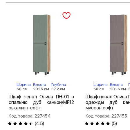
Ширина
Высота
Глубина
Ширина
Высота
50 см
201.5 см
37.2 см
50 см
201.5 см
Шкаф пенал Олива ПН-01 в
Шкаф пенал Олива 
спальню дуб каньон/MF12
одежды дуб кан
эвкалипт софт
муссон софт
Код товара: 227454
Код товара: 227455
(
4.5
)
(
5
)