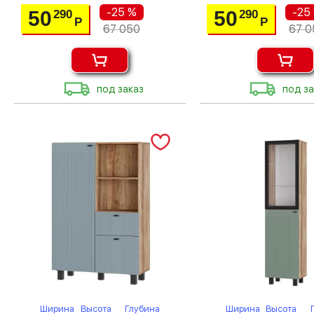
-25 %
-25
50
50
290
290
Р
Р
67 050
67 0
под заказ
под за
Ширина
Высота
Глубина
Ширина
Высота