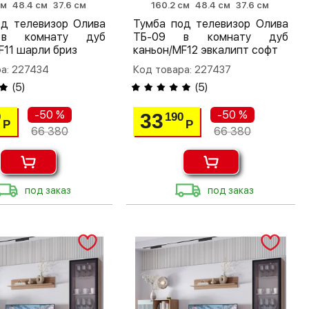
см
48.4 см
37.6 см
160.2 см
48.4 см
37.6 см
од телевизор Олива
Тумба под телевизор Олива
в комнату дуб
ТБ-09 в комнату дуб
F11 шарли бриз
каньон/MF12 эвкалипт софт
а: 227434
Код товара: 227437
(
5
)
(
5
)
-50 %
-50 %
33
0
190
Р
Р
66 380
66 380
под заказ
под заказ