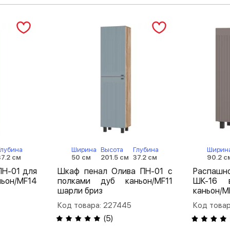
Глубина
Ширина
Высота
Глубина
Ширин
37.2 см
50 см
201.5 см
37.2 см
90.2 с
ПН-01 для
Шкаф пенал Олива ПН-01 с
Распаш
ьон/MF14
полками дуб каньон/MF11
ШК-16 
шарли бриз
каньон/M
Код товара: 227445
Код товар
(
5
)