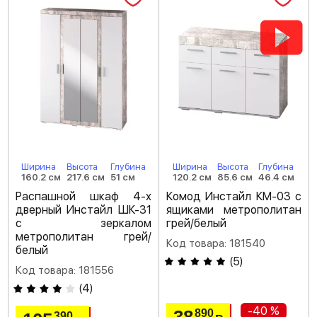
Ширина
Высота
Глубина
Ширина
Высота
Глубина
160.2 см
217.6 см
51 см
120.2 см
85.6 см
46.4 см
Распашной шкаф 4-х
Комод Инстайл КМ-03 с
дверный Инстайл ШК-31
ящиками метрополитан
с зеркалом
грей/белый
метрополитан грей/
Код товара: 181540
белый
(
5
)
Код товара: 181556
(
4
)
-40 %
890
390