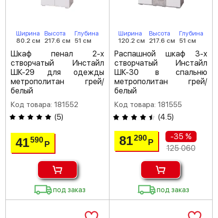
Ширина
Высота
Глубина
Ширина
Высота
Глубина
80.2 см
217.6 см
51 см
120.2 см
217.6 см
51 см
Шкаф пенал 2-х
Распашной шкаф 3-х
створчатый Инстайл
створчатый Инстайл
ШК-29 для одежды
ШК-30 в спальню
метрополитан грей/
метрополитан грей/
белый
белый
Код товара: 181552
Код товара: 181555
(
5
)
(
4.5
)
-35 %
81
290
41
590
Р
Р
125 060
под заказ
под заказ