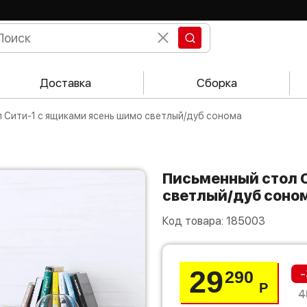
Доставка
Сборка
л Сити-1 с ящиками ясень шимо светлый/дуб сонома
Письменный стол Сити-1 с ящиками ясень шимо
светлый/дуб соно
Код товара:
185003
29
-
290
Р
4