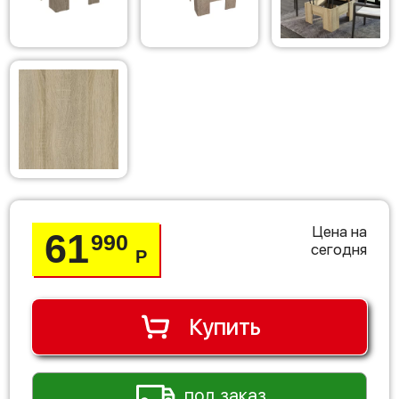
Цена на
61
990
сегодня
Р
Купить
под заказ