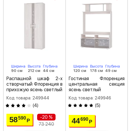
Ширина
Высота
Глубина
Ширина
Высота
Глубина
90 см
212 см
44 см
120 см
178 см
49 см
Распашной шкаф 2-х
Гостиная Флоренция
створчатый Флоренция в
центральная секция
прихожую ясень светлый
ясень светлый
Код товара: 249944
Код товара: 249946
(
4
)
(
5
)
-20 %
58
590
44
690
Р
Р
73 240