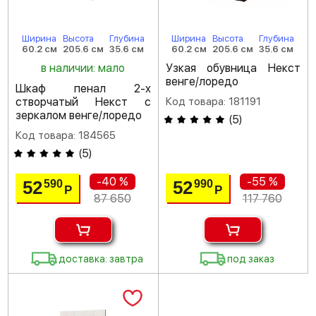
Ширина
Высота
Глубина
Ширина
Высота
Глубина
60.2 см
205.6 см
35.6 см
60.2 см
205.6 см
35.6 см
в наличии: мало
Узкая обувница Некст
венге/лоредо
Шкаф пенал 2-х
створчатый Некст с
Код товара: 181191
зеркалом венге/лоредо
(
5
)
Код товара: 184565
(
5
)
-40 %
-55 %
52
52
590
990
Р
Р
87 650
117 760
доставка: завтра
под заказ