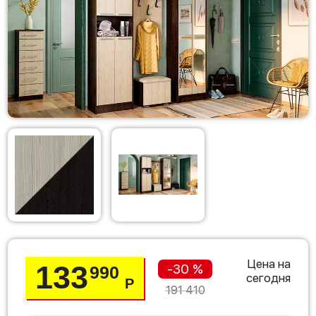
Цена на
133
-30 %
990
сегодня
Р
191 410