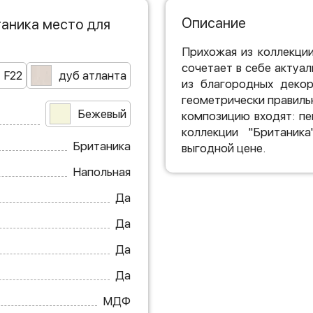
Описание
аника место для
Прихожая из коллекции
сочетает в себе актуа
F22
дуб атланта
из благородных декор
геометрически правиль
Бежевый
композицию входят: пе
коллекции "Британик
Британика
выгодной цене.
Напольная
Да
Да
Да
Да
МДФ