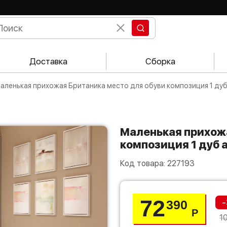
Доставка
Сборка
Маленькая прихожая Британика место для обуви композиция 1 дуб
Маленькая прихожая Британика место для обуви
композиция 1 дуб 
Код товара:
227193
72
-
390
Р
1