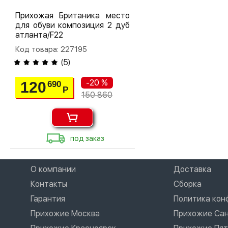
Прихожая Британика место
для обуви композиция 2 дуб
атланта/F22
Код товара: 227195
(
5
)
-20 %
120
690
Р
150 860
под заказ
О компании
Доставка
Контакты
Сборка
Гарантия
Политика ко
Прихожие Москва
Прихожие Сан