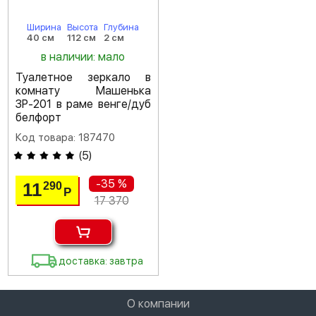
Ширина
Высота
Глубина
40 см
112 см
2 см
в наличии: мало
Туалетное зеркало в
комнату Машенька
ЗР-201 в раме венге/дуб
белфорт
Код товара: 187470
(
5
)
-35 %
11
290
Р
17 370
доставка: завтра
О компании