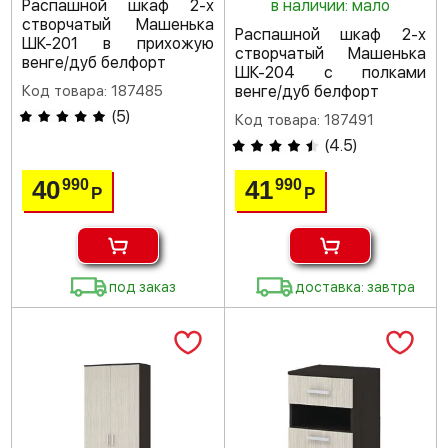
Распашной шкаф 2-х
в наличии: мало
створчатый Машенька
Распашной шкаф 2-х
ШК-201 в прихожую
створчатый Машенька
венге/дуб белфорт
ШК-204 с полками
Код товара: 187485
венге/дуб белфорт
(
5
)
Код товара: 187491
(
4.5
)
40
41
990
990
Р
Р
под заказ
доставка: завтра