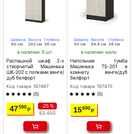
Ширина
Высота
Глубина
Ширина
Высота
Глубина
80 см
202 см
38 см
40 см
86.6 см
38 см
в наличии: 9 шт.
в наличии: мало
Распашной шкаф 2-х
Напольная тумба
створчатый Машенька
Машенька ТБ-201 в
ШК-202 с полками венге/
комнату венге/дуб
дуб белфорт
белфорт
Код товара: 187487
Код товара: 187475
(
5
)
(
5
)
-25 %
47
590
15
690
Р
Р
63 450