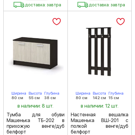
доставка: завтра
доставка: завтра
Ширина
Высота
Глубина
Ширина
Высота
Глубина
80 см
55 см
38 см
80 см
142 см
15 см
в наличии: 8 шт.
в наличии: 12 шт.
Тумба для обуви
Настенная вешалка
Машенька ТБ-202 в
Машенька ВШ-201 с
прихожую венге/дуб
полкой венге/дуб
белфорт
белфорт