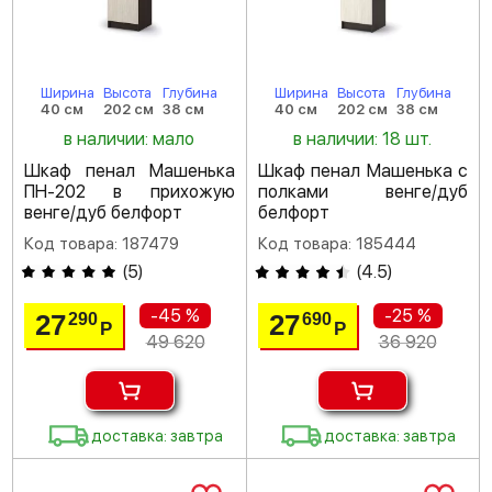
Ширина
Высота
Глубина
Ширина
Высота
Глубина
40 см
202 см
38 см
40 см
202 см
38 см
в наличии: мало
в наличии: 18 шт.
Шкаф пенал Машенька
Шкаф пенал Машенька с
ПН-202 в прихожую
полками венге/дуб
венге/дуб белфорт
белфорт
Код товара: 187479
Код товара: 185444
(
5
)
(
4.5
)
-45 %
-25 %
27
27
290
690
Р
Р
49 620
36 920
доставка: завтра
доставка: завтра