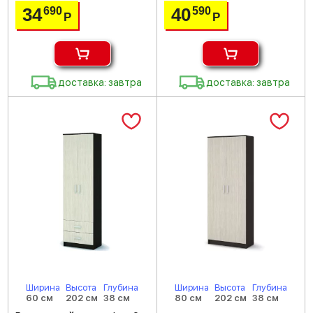
34
40
690
590
Р
Р
доставка: завтра
доставка: завтра
Ширина
Высота
Глубина
Ширина
Высота
Глубина
60 см
202 см
38 см
80 см
202 см
38 см