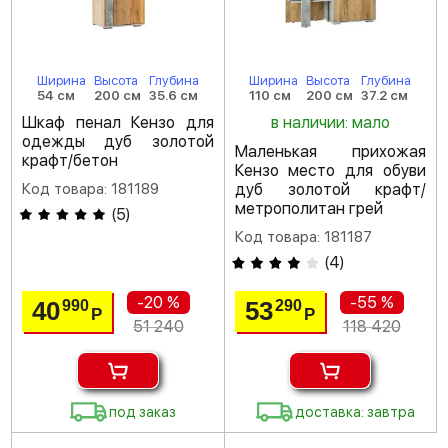
Ширина
Высота
Глубина
Ширина
Высота
Глубина
54 см
200 см
35.6 см
110 см
200 см
37.2 см
Шкаф пенал Кензо для
в наличии: мало
одежды дуб золотой
Маленькая прихожая
крафт/бетон
Кензо место для обуви
Код товара: 181189
дуб золотой крафт/
метрополитан грей
(
5
)
Код товара: 181187
(
4
)
-20 %
-55 %
40
53
990
290
Р
Р
51 240
118 420
под заказ
доставка: завтра