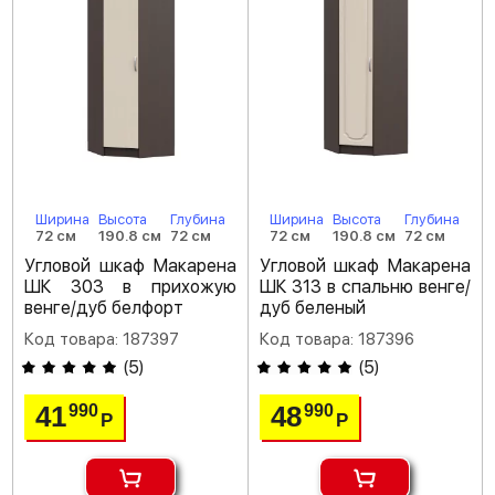
Ширина
Высота
Глубина
Ширина
Высота
Глубина
72 см
190.8 см
72 см
72 см
190.8 см
72 см
Угловой шкаф Макарена
Угловой шкаф Макарена
ШК 303 в прихожую
ШК 313 в спальню венге/
венге/дуб белфорт
дуб беленый
Код товара: 187397
Код товара: 187396
(
5
)
(
5
)
41
48
990
990
Р
Р