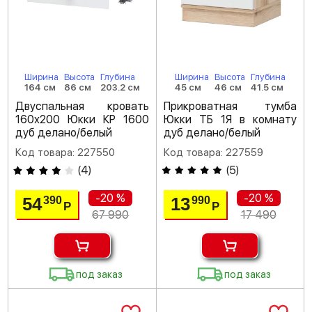
Ширина
Высота
Глубина
Ширина
Высота
Глубина
164 см
86 см
203.2 см
45 см
46 см
41.5 см
Двуспальная кровать
Прикроватная тумба
160х200 Юкки КР 1600
Юкки ТБ 1Я в комнату
дуб делано/белый
дуб делано/белый
Код товара: 227550
Код товара: 227559
(
4
)
(
5
)
-20 %
-20 %
54
13
390
990
Р
Р
67 990
17 490
под заказ
под заказ