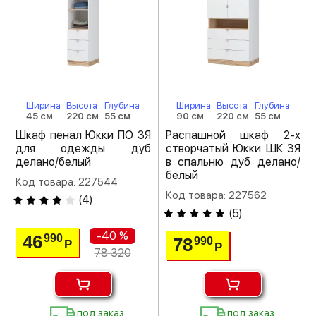
Ширина
Высота
Глубина
Ширина
Высота
Глубина
45 см
220 см
55 см
90 см
220 см
55 см
Шкаф пенал Юкки ПО 3Я
Распашной шкаф 2-х
для одежды дуб
створчатый Юкки ШК 3Я
делано/белый
в спальню дуб делано/
белый
Код товара: 227544
Код товара: 227562
(
4
)
(
5
)
-40 %
46
990
78
990
Р
Р
78 320
под заказ
под заказ