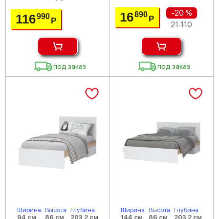
-20 %
16
890
116
990
Р
Р
21 110
под заказ
под заказ
Ширина
Высота
Глубина
Ширина
Высота
Глубина
94 см
86 см
203.2 см
144 см
86 см
203.2 см