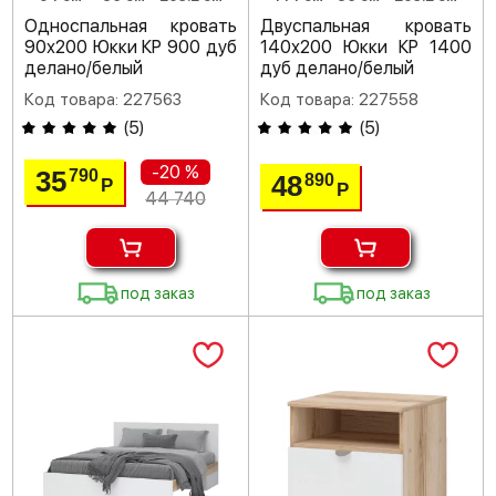
Односпальная кровать
Двуспальная кровать
90х200 Юкки КР 900 дуб
140х200 Юкки КР 1400
делано/белый
дуб делано/белый
Код товара: 227563
Код товара: 227558
(
5
)
(
5
)
-20 %
35
790
48
890
Р
Р
44 740
под заказ
под заказ