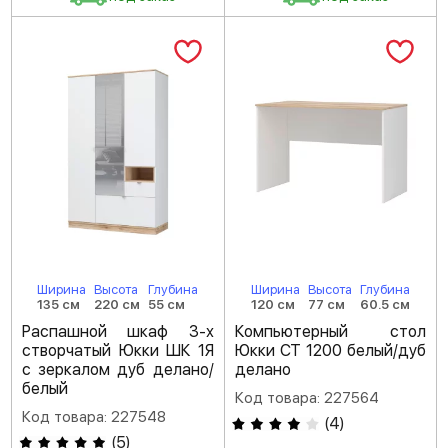
Ширина
Высота
Глубина
Ширина
Высота
Глубина
135 см
220 см
55 см
120 см
77 см
60.5 см
Распашной шкаф 3-х
Компьютерный стол
створчатый Юкки ШК 1Я
Юкки СТ 1200 белый/дуб
с зеркалом дуб делано/
делано
белый
Код товара: 227564
Код товара: 227548
(
4
)
(
5
)