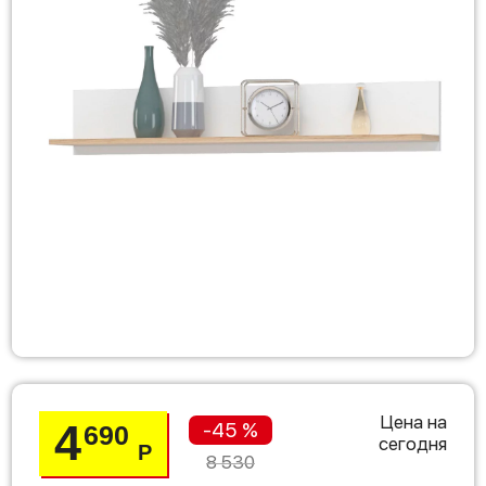
Цена на
4
-45 %
690
сегодня
Р
8 530