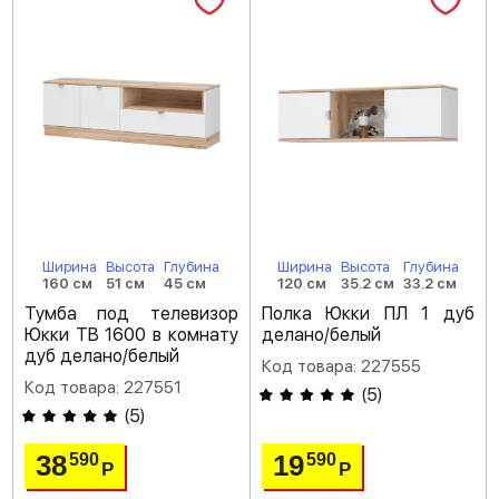
Ширина
Высота
Глубина
Ширина
Высота
Глубина
160 см
51 см
45 см
120 см
35.2 см
33.2 см
Тумба под телевизор
Полка Юкки ПЛ 1 дуб
Юкки ТВ 1600 в комнату
делано/белый
дуб делано/белый
Код товара: 227555
Код товара: 227551
(
5
)
(
5
)
38
19
590
590
Р
Р