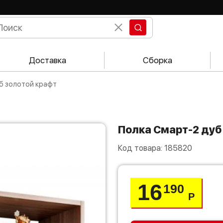
Доставка
Сборка
уб золотой крафт
Полка Смарт-2 ду
Код товара:
185820
16
190
Р