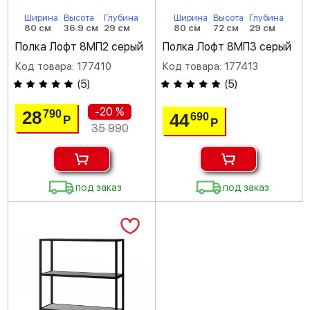
Ширина
Высота
Глубина
Ширина
Высота
Глубина
80 см
36.9 см
29 см
80 см
72 см
29 см
Полка Лофт 8МП2 серый
Полка Лофт 8МП3 серый
Код товара: 177410
Код товара: 177413
(
5
)
(
5
)
-20 %
28
790
44
690
Р
Р
35 990
под заказ
под заказ