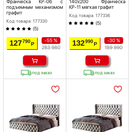
Франческа КР-06 с
140х200 Франческа
подъемным механизмом
КР-11 мягкая графит
графит
Код товара: 177336
Код товара: 177330
(
5
)
(
5
)
-55 %
-30 %
127
132
790
990
Р
Р
283 980
189 990
под заказ
под заказ