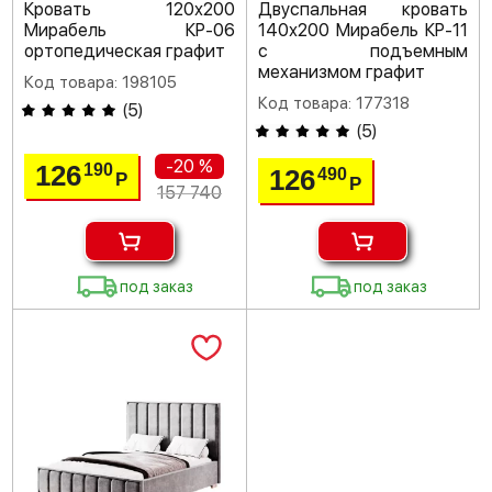
Кровать 120х200
Двуспальная кровать
Мирабель КР-06
140х200 Мирабель КР-11
ортопедическая графит
с подъемным
механизмом графит
Код товара: 198105
Код товара: 177318
(
5
)
(
5
)
-20 %
126
190
126
490
Р
Р
157 740
под заказ
под заказ