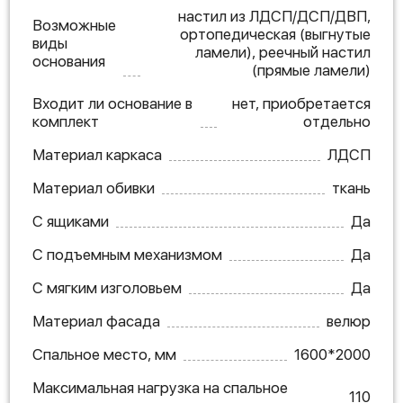
настил из ЛДСП/ДСП/ДВП,
Возможные
ортопедическая (выгнутые
виды
ламели), реечный настил
основания
(прямые ламели)
Входит ли основание в
нет, приобретается
комплект
отдельно
Материал каркаса
ЛДСП
Материал обивки
ткань
С ящиками
Да
С подъемным механизмом
Да
С мягким изголовьем
Да
Материал фасада
велюр
Спальное место, мм
1600*2000
Максимальная нагрузка на спальное
110