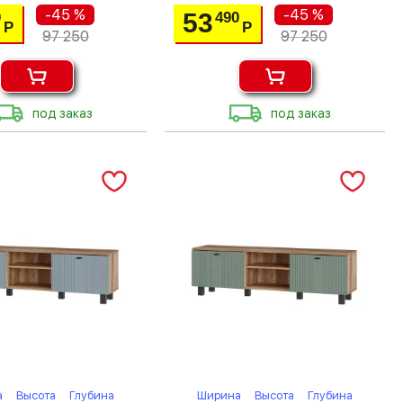
-45 %
-45 %
53
0
490
Р
Р
97 250
97 250
под заказ
под заказ
а
Высота
Глубина
Ширина
Высота
Глубина