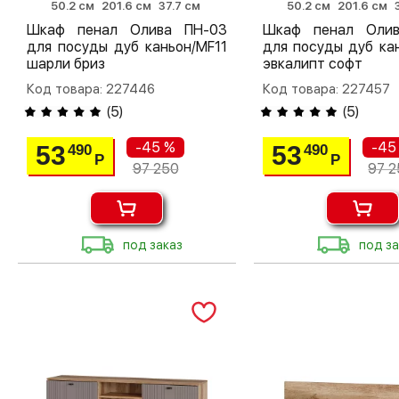
50.2 см
201.6 см
37.7 см
50.2 см
201.6 см
Шкаф пенал Олива ПН-03
Шкаф пенал Оли
для посуды дуб каньон/MF11
для посуды дуб ка
шарли бриз
эвкалипт софт
Код товара: 227446
Код товара: 227457
(
5
)
(
5
)
-45 %
-45
53
53
490
490
Р
Р
97 250
97 2
под заказ
под за