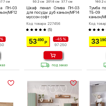
37.7 см
50.2 см
201.6 см
37.7 см
160.2 
ва ПН-03
Шкаф пенал Олива ПН-03
Тумба п
ньон/MF12
для посуды дуб каньон/MF14
ТБ-09 
муссон софт
каньон/M
Код товара: 227456
Код товар
(
5
)
 %
-45 %
53
33
490
19
Р
50
97 250
каз
под заказ