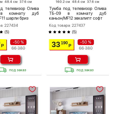
см
48.4 см
37.6 см
160.2 см
48.4 см
37.6 см
од телевизор Олива
Тумба под телевизор Олива
в комнату дуб
ТБ-09 в комнату дуб
F11 шарли бриз
каньон/MF12 эвкалипт софт
а: 227434
Код товара: 227437
(
5
)
(
5
)
-50 %
-50 %
33
0
190
Р
Р
66 380
66 380
под заказ
под заказ