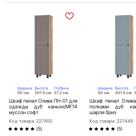
Ширина
Высота
Глубина
Ширина
Высота
50 см
201.5 см
37.2 см
50 см
201.5 см
Шкаф пенал Олива ПН-01 для
Шкаф пенал Олива
одежды дуб каньон/MF14
полками дуб кан
муссон софт
шарли бриз
Код товара: 227455
Код товара: 227445
(
5
)
(
5
)