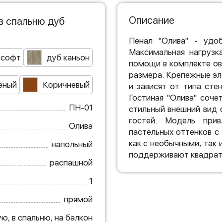
Описание
в спальню дуб
Пенал "Олива" - удо
Максимальная нагрузк
 софт
дуб каньон
помощи в комплекте ов
размера. Крепежные эле
ёный
Коричневый
и зависят от типа сте
Гостиная "Олива" соче
ПН-01
стильный внешний вид 
гостей. Модель при
Олива
пастельных оттенков с
как с необычными, так
напольный
поддерживают квадрат
распашной
1
прямой
ю, в спальню, на балкон