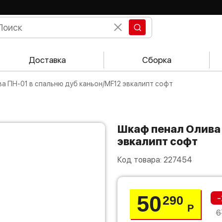
Доставка
Сборка
ва ПН-01 в спальню дуб каньон/MF12 эвкалипт софт
Шкаф пенал Олива ПН-01 в спальню дуб каньон/MF12
эвкалипт софт
Код товара:
227454
50
-
290
Р
6