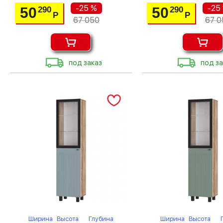
-25 %
-25
50
50
290
290
Р
Р
67 050
67 0
под заказ
под за
Ширина
Высота
Глубина
Ширина
Высота