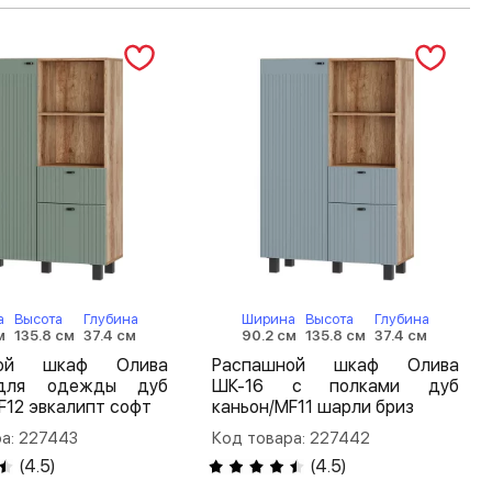
а
Высота
Глубина
Ширина
Высота
Глубина
м
135.8 см
37.4 см
90.2 см
135.8 см
37.4 см
ной шкаф Олива
Распашной шкаф Олива
для одежды дуб
ШК-16 с полками дуб
F12 эвкалипт софт
каньон/MF11 шарли бриз
а: 227443
Код товара: 227442
(
4.5
)
(
4.5
)