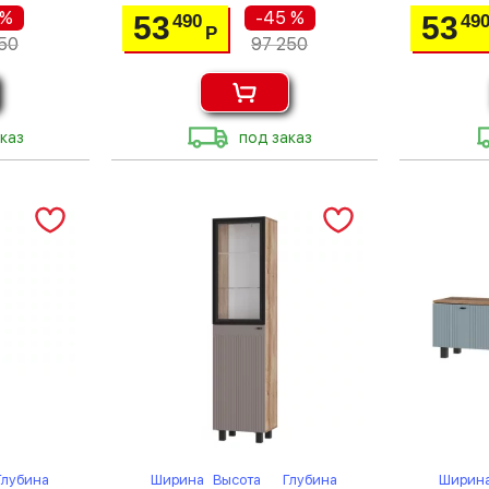
 %
-45 %
53
53
490
49
Р
50
97 250
каз
под заказ
Глубина
Ширина
Высота
Глубина
Ширин