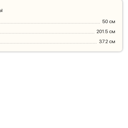
ы
50 см
201.5 см
37.2 см