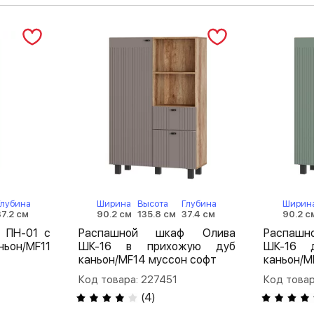
Глубина
Ширина
Высота
Глубина
Ширин
37.2 см
90.2 см
135.8 см
37.4 см
90.2 с
 ПН-01 с
Распашной шкаф Олива
Распаш
ьон/MF11
ШК-16 в прихожую дуб
ШК-16 
каньон/MF14 муссон софт
каньон/M
Код товара: 227451
Код товар
(
4
)