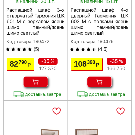
в наличии: 20 шт.
в наличии: 15 шт.
Распашной шкаф 3-х
Распашной шкаф 4-х
створчатый Гармония ШК
дверный Гармония ШК
601 М с зеркалом ясень
602 М с полками ясень
шимо темный/ясень
шимо темный/ясень
шимо светлый
шимо светлый
Код товара: 180472
Код товара: 180475
(
5
)
(
4.5
)
-35 %
-35 %
82
108
790
390
Р
Р
127 370
166 750
доставка: завтра
доставка: завтра