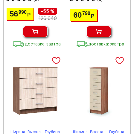
-55 %
56
990
60
790
Р
Р
126 640
доставка: завтра
доставка: завтра
Ширина
Высота
Глубина
Ширина
Высота
Глубина