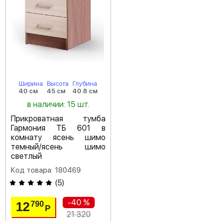
Ширина
Высота
Глубина
40 см
45 см
40.8 см
в наличии: 15 шт.
Прикроватная тумба
Гармония ТБ 601 в
комнату ясень шимо
темный/ясень шимо
светлый
Код товара: 180469
(
5
)
-40 %
12
790
Р
21 320