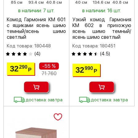
85 см
93.4 см
40.8 см
40 см
134.6 см
40.8 см
в наличии: 7 шт.
в наличии: 16 шт.
Комод Гармония КМ 601
Узкий комод Гармония
с ящиками ясень шимо
КМ 602 в прихожую
темный/ясень шимо
ясень шимо темный/
светлый
ясень шимо светлый
Код товара: 180448
Код товара: 180451
(
4
)
(
4.5
)
-55 %
32
290
32
990
Р
Р
71 760
доставка: завтра
доставка: завтра