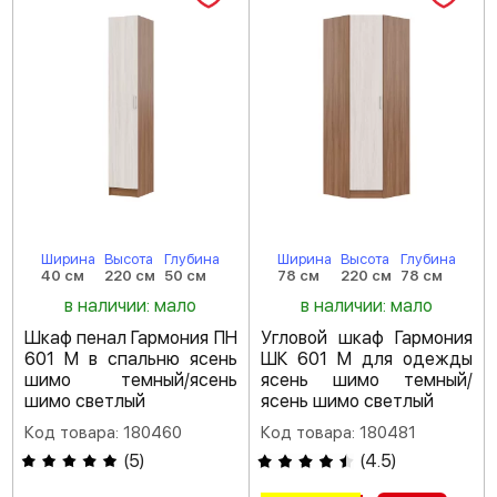
Ширина
Высота
Глубина
Ширина
Высота
Глубина
40 см
220 см
50 см
78 см
220 см
78 см
в наличии: мало
в наличии: мало
Шкаф пенал Гармония ПН
Угловой шкаф Гармония
601 М в спальню ясень
ШК 601 М для одежды
шимо темный/ясень
ясень шимо темный/
шимо светлый
ясень шимо светлый
Код товара: 180460
Код товара: 180481
(
5
)
(
4.5
)