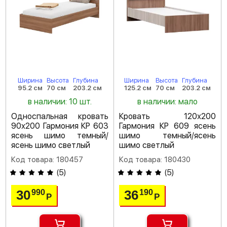
Ширина
Высота
Глубина
Ширина
Высота
Глубина
95.2 см
70 см
203.2 см
125.2 см
70 см
203.2 см
в наличии: 10 шт.
в наличии: мало
Односпальная кровать
Кровать 120х200
90х200 Гармония КР 603
Гармония КР 609 ясень
ясень шимо темный/
шимо темный/ясень
ясень шимо светлый
шимо светлый
Код товара: 180457
Код товара: 180430
(
5
)
(
5
)
30
36
990
190
Р
Р