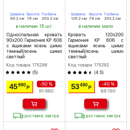
Ширина
Высота
Глубина
Ширина
Высота
Глубина
95.2 см
78 см
203.2 см
125.2 см
78 см
203.2 см
в наличии: 15 шт.
в наличии: мало
Односпальная кровать
Кровать 120х200
90х200 Гармония КР 608
Гармония КР 606 с
с ящиками ясень шимо
ящиками ясень шимо
темный/ясень шимо
темный/ясень шимо
светлый
светлый
Код товара: 175298
Код товара: 175292
(
5
)
(
4.5
)
-50 %
-40 %
45
53
990
490
Р
Р
91 980
89 150
доставка: завтра
доставка: завтра