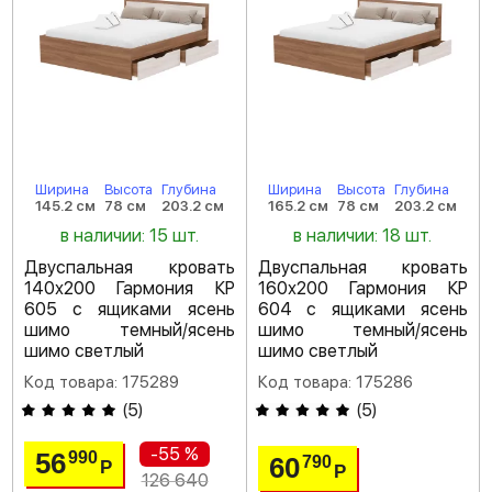
Ширина
Высота
Глубина
Ширина
Высота
Глубина
145.2 см
78 см
203.2 см
165.2 см
78 см
203.2 см
в наличии: 15 шт.
в наличии: 18 шт.
Двуспальная кровать
Двуспальная кровать
140х200 Гармония КР
160х200 Гармония КР
605 с ящиками ясень
604 с ящиками ясень
шимо темный/ясень
шимо темный/ясень
шимо светлый
шимо светлый
Код товара: 175289
Код товара: 175286
(
5
)
(
5
)
-55 %
56
990
60
790
Р
Р
126 640