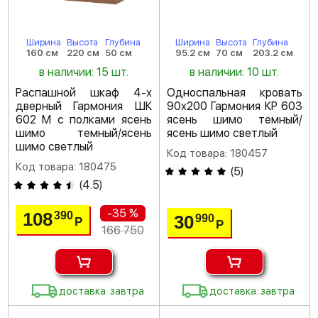
Ширина
Высота
Глубина
Ширина
Высота
Глубина
160 см
220 см
50 см
95.2 см
70 см
203.2 см
в наличии: 15 шт.
в наличии: 10 шт.
Распашной шкаф 4-х
Односпальная кровать
дверный Гармония ШК
90х200 Гармония КР 603
602 М с полками ясень
ясень шимо темный/
шимо темный/ясень
ясень шимо светлый
шимо светлый
Код товара: 180457
Код товара: 180475
(
5
)
(
4.5
)
-35 %
108
390
30
990
Р
Р
166 750
доставка: завтра
доставка: завтра