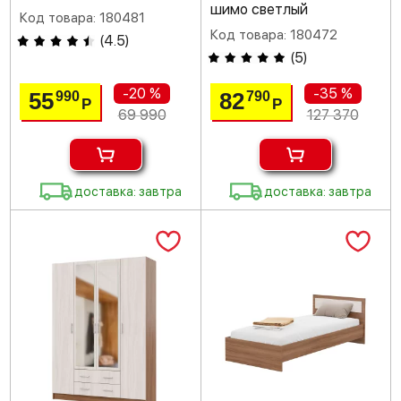
шимо светлый
Код товара: 180481
Код товара: 180472
(
4.5
)
(
5
)
-20 %
-35 %
55
82
990
790
Р
Р
69 990
127 370
доставка: завтра
доставка: завтра