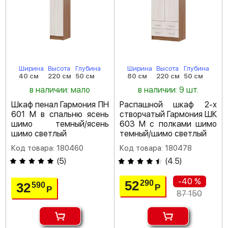
Ширина
Высота
Глубина
Ширина
Высота
Глубина
40 см
220 см
50 см
80 см
220 см
50 см
в наличии: мало
в наличии: 9 шт.
Шкаф пенал Гармония ПН
Распашной шкаф 2-х
601 М в спальню ясень
створчатый Гармония ШК
шимо темный/ясень
603 М с полками шимо
шимо светлый
темный/шимо светлый
Код товара: 180460
Код товара: 180478
(
5
)
(
4.5
)
-40 %
52
290
32
590
Р
Р
87 150