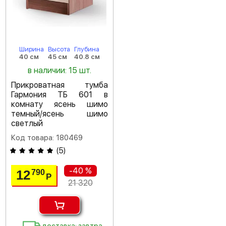
Ширина
Высота
Глубина
40 см
45 см
40.8 см
в наличии: 15 шт.
Прикроватная тумба
Гармония ТБ 601 в
комнату ясень шимо
темный/ясень шимо
светлый
Код товара: 180469
(
5
)
-40 %
12
790
Р
21 320