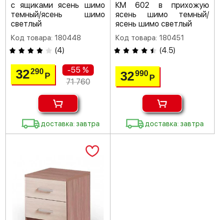
с ящиками ясень шимо
КМ 602 в прихожую
темный/ясень шимо
ясень шимо темный/
светлый
ясень шимо светлый
Код товара: 180448
Код товара: 180451
(
4
)
(
4.5
)
-55 %
32
290
32
990
Р
Р
71 760
доставка: завтра
доставка: завтра