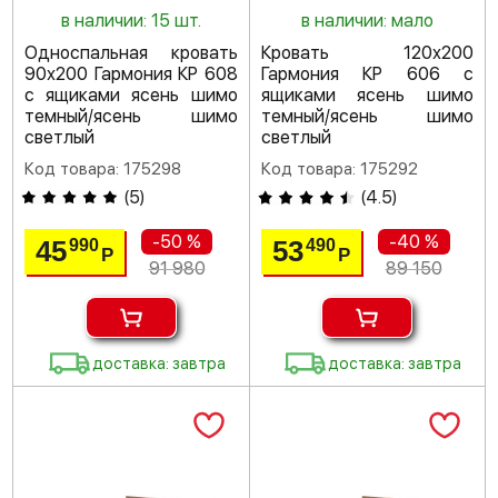
в наличии: 15 шт.
в наличии: мало
Односпальная кровать
Кровать 120х200
90х200 Гармония КР 608
Гармония КР 606 с
с ящиками ясень шимо
ящиками ясень шимо
темный/ясень шимо
темный/ясень шимо
светлый
светлый
Код товара: 175298
Код товара: 175292
(
5
)
(
4.5
)
-50 %
-40 %
45
53
990
490
Р
Р
91 980
89 150
доставка: завтра
доставка: завтра