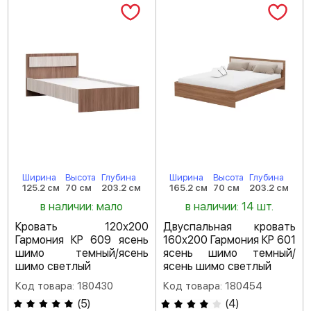
Ширина
Высота
Глубина
Ширина
Высота
Глубина
125.2 см
70 см
203.2 см
165.2 см
70 см
203.2 см
в наличии: мало
в наличии: 14 шт.
Кровать 120х200
Двуспальная кровать
Гармония КР 609 ясень
160х200 Гармония КР 601
шимо темный/ясень
ясень шимо темный/
шимо светлый
ясень шимо светлый
Код товара: 180430
Код товара: 180454
(
5
)
(
4
)