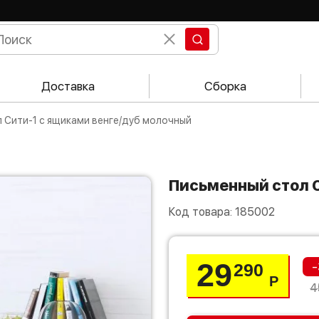
Доставка
Сборка
л Сити-1 с ящиками венге/дуб молочный
Письменный стол 
Код товара:
185002
29
-
290
Р
4