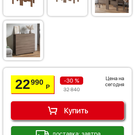
Цена на
22
-30 %
990
сегодня
Р
32 840
Купить
доставка: завтра