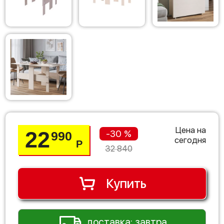
Цена на
22
-30 %
990
сегодня
Р
32 840
Купить
доставка: завтра