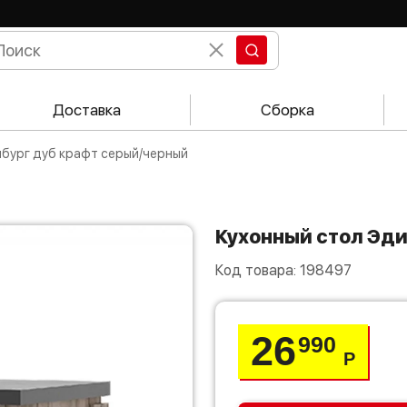
Доставка
Сборка
нбург дуб крафт серый/черный
Кухонный стол Эд
Код товара:
198497
26
990
Р