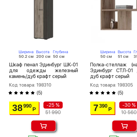
Ширина
Высота
Глубина
Ширина
Высота
Г
50.2 см
200 см
50 см
50 см
51 см
3
Шкаф пенал Эдинбург ШК-01
Полка-стеллаж (на
для одежды железный
Эдинбург СТЛ-01 
камень/дуб крафт серый
дуб крафт серый
Код товара: 198310
Код товара: 198305
(
5
)
(
5
)
-25 %
-30 %
38
7
990
390
Р
Р
51 990
10 560