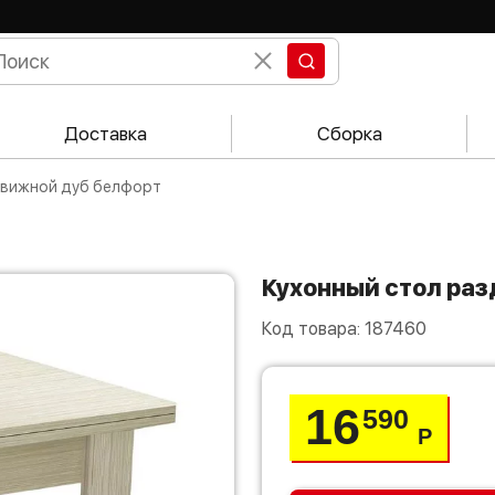
Доставка
Сборка
здвижной дуб белфорт
Кухонный стол ра
Код товара:
187460
16
590
Р