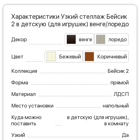
Характеристики Узкий стеллаж Бейсик
2 в детскую (для игрушек) венге/лоредо
Декор
венге
лоредо
Цвет
Бежевый
Коричневый
Коллекция
Бейсик 2
Форма
прямой
Материал
ЛДСП
Место установки
напольный
Куда можно
в детскую (для игрушек),
поставить
в комнату
Узкий
Да