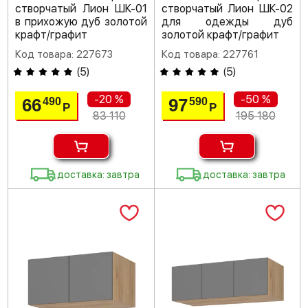
створчатый Лион ШК-01
створчатый Лион ШК-02
в прихожую дуб золотой
для одежды дуб
крафт/графит
золотой крафт/графит
Код товара: 227673
Код товара: 227761
(
5
)
(
5
)
-20 %
-50 %
66
97
490
590
Р
Р
83 110
195 180
доставка: завтра
доставка: завтра