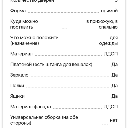
Количество дверей
3
Форма
прямой
Куда можно
в прихожую, в
поставить
спальню
Что можно положить
для
(назначение)
одежды
Материал
ЛДСП
Платяной (есть штанга для вешалок)
Да
Зеркало
Да
Полки
Да
Ящики
Да
Материал фасада
ЛДСП
Универсальная сборка (на обе
нет
стороны)