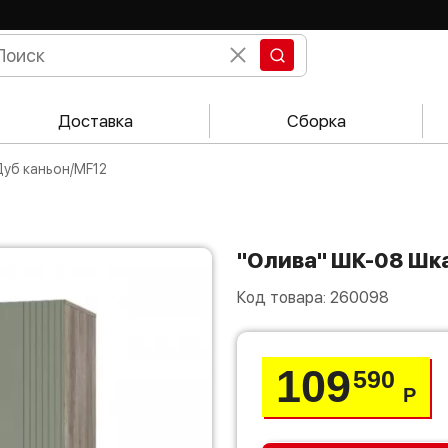
Доставка
Сборка
Дуб каньон/MF12
"Олива" ШК-08 Ш
Код товара:
260098
109
590
Р