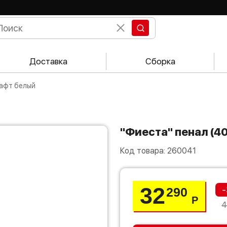
Доставка
Сборка
рафт белый
"Фиеста" пенал 
Код товара:
260041
32
-
290
Р
4