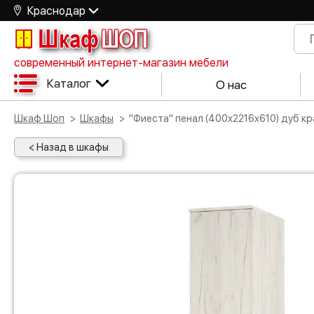
Краснодар
Шкаф
ШОП
современный интернет-магазин мебели
Каталог
О нас
Шкаф Шоп
Шкафы
"Фиеста" пенал (400х2216х610) дуб к
< Назад в шкафы