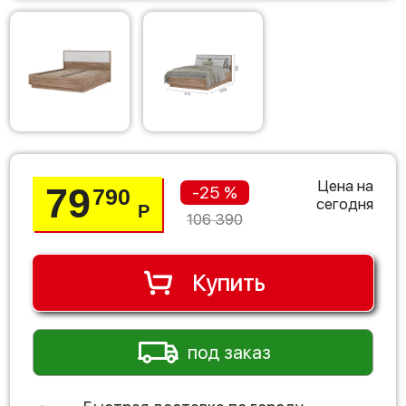
Цена на
79
-25 %
790
сегодня
Р
106 390
Купить
под заказ